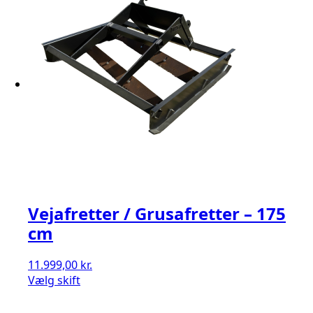
Vejafretter / Grusafretter – 175
cm
11.999,00
kr.
Vælg skift