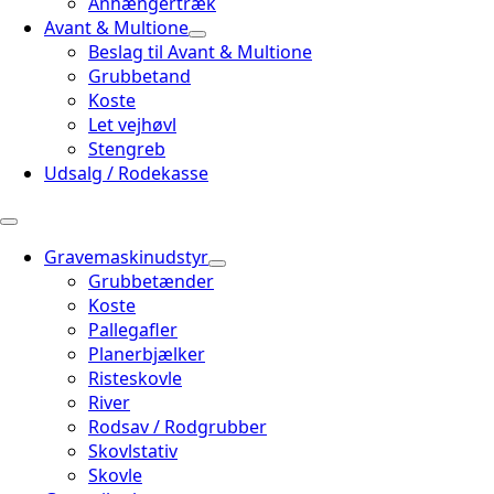
Anhængertræk
Avant & Multione
Beslag til Avant & Multione
Grubbetand
Koste
Let vejhøvl
Stengreb
Udsalg / Rodekasse
Gravemaskinudstyr
Grubbetænder
Koste
Pallegafler
Planerbjælker
Risteskovle
River
Rodsav / Rodgrubber
Skovlstativ
Skovle