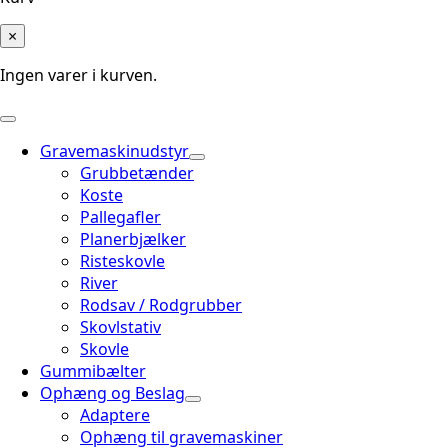
×
Ingen varer i kurven.
Gravemaskinudstyr
Grubbetænder
Koste
Pallegafler
Planerbjælker
Risteskovle
River
Rodsav / Rodgrubber
Skovlstativ
Skovle
Gummibælter
Ophæng og Beslag
Adaptere
Ophæng til gravemaskiner