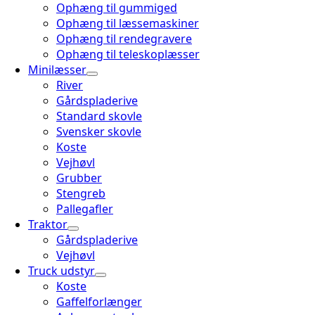
Ophæng til gummiged
Ophæng til læssemaskiner
Ophæng til rendegravere
Ophæng til teleskoplæsser
Minilæsser
River
Gårdspladerive
Standard skovle
Svensker skovle
Koste
Vejhøvl
Grubber
Stengreb
Pallegafler
Traktor
Gårdspladerive
Vejhøvl
Truck udstyr
Koste
Gaffelforlænger