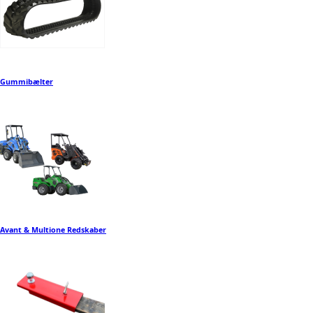
Gummibælter
Avant & Multione Redskaber