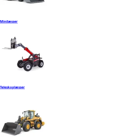
Minilæsser
Teleskoplæsser