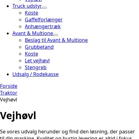
Truck udstyr
Koste
Gaffelforlænger
Anhængertræk
Avant & Multione
Beslag til Avant & Multione
Grubbetand
Koste
Let vejhøvl
Stengreb
Udsalg / Rodekasse
Forside
Traktor
Vejhøvl
Vejhøvl
Se vores udvalg herunder og find den løsning, der passer
til din maskine. Kvalitet og hurtig levering er altid i fokus.