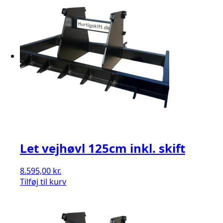
Let vejhøvl 125cm inkl. skift
8.595,00
kr.
Tilføj til kurv