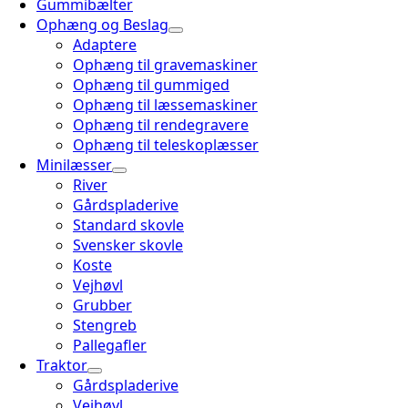
Gummibælter
Ophæng og Beslag
Adaptere
Ophæng til gravemaskiner
Ophæng til gummiged
Ophæng til læssemaskiner
Ophæng til rendegravere
Ophæng til teleskoplæsser
Minilæsser
River
Gårdspladerive
Standard skovle
Svensker skovle
Koste
Vejhøvl
Grubber
Stengreb
Pallegafler
Traktor
Gårdspladerive
Vejhøvl