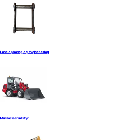
Løse ophæng og svejsebeslag
Minilæsserudstyr