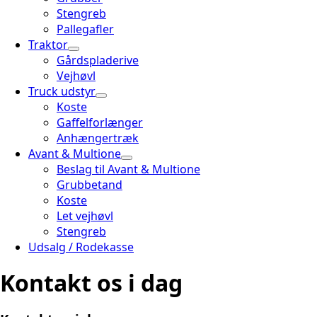
Stengreb
Pallegafler
Traktor
Gårdspladerive
Vejhøvl
Truck udstyr
Koste
Gaffelforlænger
Anhængertræk
Avant & Multione
Beslag til Avant & Multione
Grubbetand
Koste
Let vejhøvl
Stengreb
Udsalg / Rodekasse
Kontakt os i dag