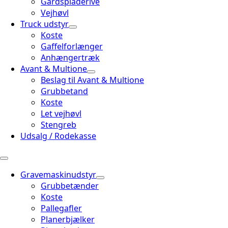
Gårdspladerive
Vejhøvl
Truck udstyr
Koste
Gaffelforlænger
Anhængertræk
Avant & Multione
Beslag til Avant & Multione
Grubbetand
Koste
Let vejhøvl
Stengreb
Udsalg / Rodekasse
Gravemaskinudstyr
Grubbetænder
Koste
Pallegafler
Planerbjælker