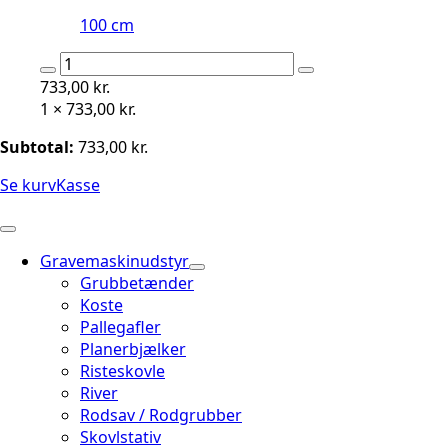
100 cm
FORKANTSKÆR
SB-
733,00
kr.
50
1 ×
733,00
kr.
101X11
Subtotal:
733,00
kr.
MM
3000
Se kurv
Kasse
MM,
HÅRDHED
500
HB
Gravemaskinudstyr
antal
Grubbetænder
Koste
Pallegafler
Planerbjælker
Risteskovle
River
Rodsav / Rodgrubber
Skovlstativ