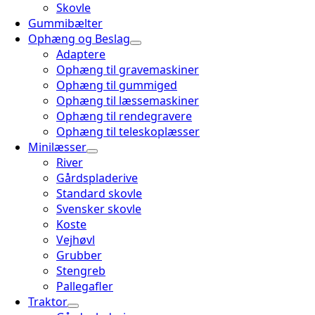
Skovle
Gummibælter
Ophæng og Beslag
Adaptere
Ophæng til gravemaskiner
Ophæng til gummiged
Ophæng til læssemaskiner
Ophæng til rendegravere
Ophæng til teleskoplæsser
Minilæsser
River
Gårdspladerive
Standard skovle
Svensker skovle
Koste
Vejhøvl
Grubber
Stengreb
Pallegafler
Traktor