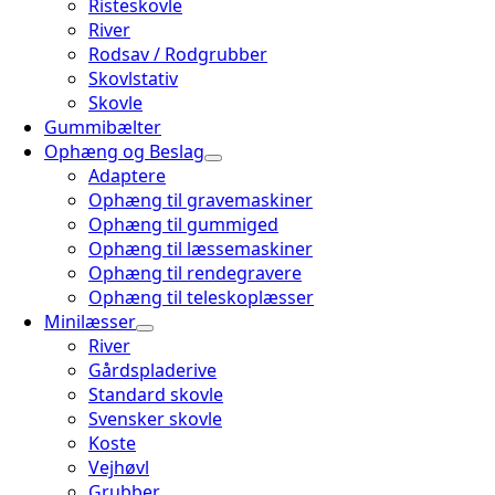
Risteskovle
River
Rodsav / Rodgrubber
Skovlstativ
Skovle
Gummibælter
Ophæng og Beslag
Adaptere
Ophæng til gravemaskiner
Ophæng til gummiged
Ophæng til læssemaskiner
Ophæng til rendegravere
Ophæng til teleskoplæsser
Minilæsser
River
Gårdspladerive
Standard skovle
Svensker skovle
Koste
Vejhøvl
Grubber