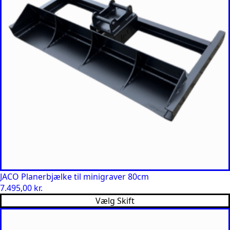
JACO Planerbjælke til minigraver 80cm
7.495,00
kr.
Vælg Skift