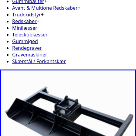
Gummibælter
+
Avant & Multione Redskaber
+
Truck udstyr
+
Redskaber
+
Minilæsser
Teleskoplæsser
Gummiged
Rendegraver
Gravemaskiner
Skærstål / Forkantskær