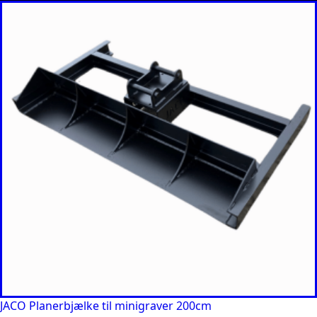
JACO Planerbjælke til minigraver 200cm