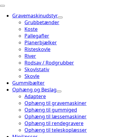
Gravemaskinudstyr
Grubbetænder
Koste
Pallegafler
Planerbjælker
Risteskovle
River
Rodsav / Rodgrubber
Skovlstativ
Skovle
Gummibælter
Ophæng og Beslag
Adaptere
Ophæng til gravemaskiner
Ophæng til gummiged
Ophæng til læssemaskiner
Ophæng til rendegravere
Ophæng til teleskoplæsser
Minilæsser