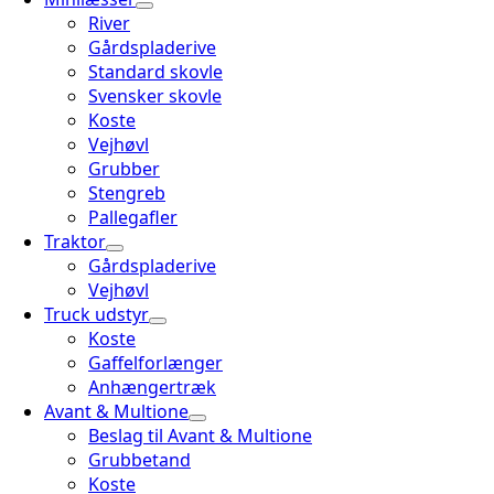
River
Gårdspladerive
Standard skovle
Svensker skovle
Koste
Vejhøvl
Grubber
Stengreb
Pallegafler
Traktor
Gårdspladerive
Vejhøvl
Truck udstyr
Koste
Gaffelforlænger
Anhængertræk
Avant & Multione
Beslag til Avant & Multione
Grubbetand
Koste