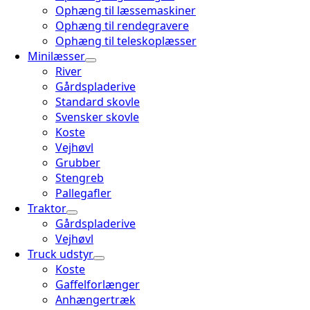
Ophæng til læssemaskiner
Ophæng til rendegravere
Ophæng til teleskoplæsser
Minilæsser
River
Gårdspladerive
Standard skovle
Svensker skovle
Koste
Vejhøvl
Grubber
Stengreb
Pallegafler
Traktor
Gårdspladerive
Vejhøvl
Truck udstyr
Koste
Gaffelforlænger
Anhængertræk