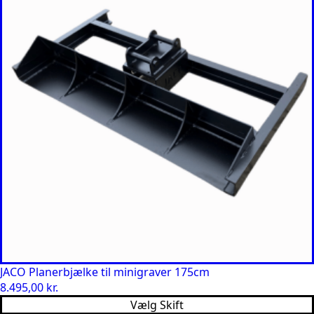
JACO Planerbjælke til minigraver 175cm
8.495,00
kr.
Vælg Skift