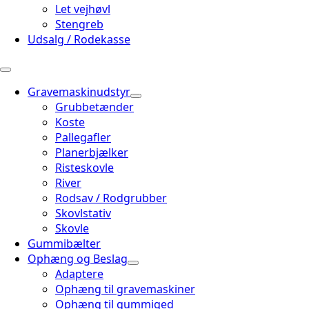
Let vejhøvl
Stengreb
Udsalg / Rodekasse
Gravemaskinudstyr
Grubbetænder
Koste
Pallegafler
Planerbjælker
Risteskovle
River
Rodsav / Rodgrubber
Skovlstativ
Skovle
Gummibælter
Ophæng og Beslag
Adaptere
Ophæng til gravemaskiner
Ophæng til gummiged