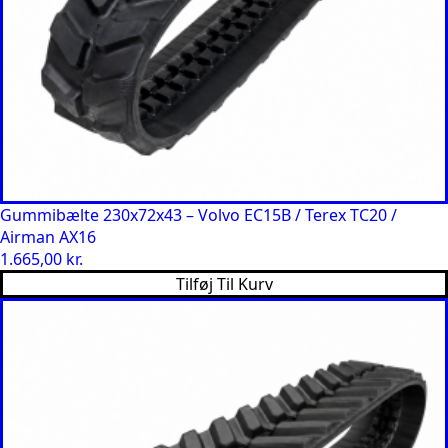
Gummibælte 230x72x43 – Volvo EC15B / Terex TC20 /
Airman AX16
1.665,00
kr.
Tilføj Til Kurv