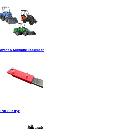
Avant & Multione Redskaber
Truck udstyr