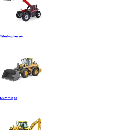
Teleskoplæsser
Gummiged