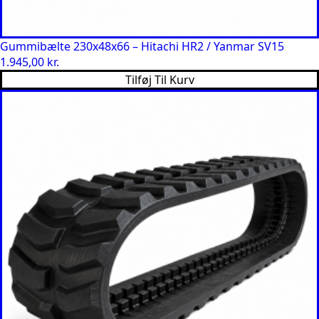
Gummibælte 230x48x66 – Hitachi HR2 / Yanmar SV15
1.945,00
kr.
Tilføj Til Kurv