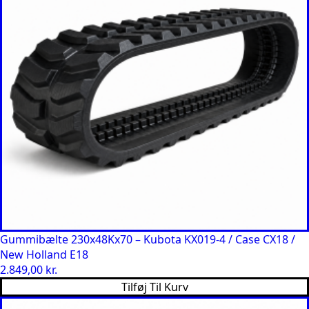
Gummibælte 230x48Kx70 – Kubota KX019-4 / Case CX18 /
New Holland E18
2.849,00
kr.
Tilføj Til Kurv