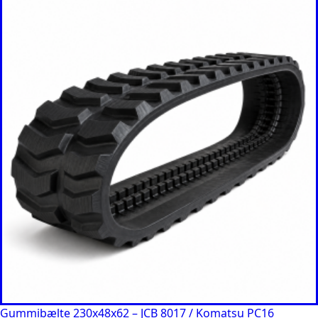
Gummibælte 230x48x62 – JCB 8017 / Komatsu PC16