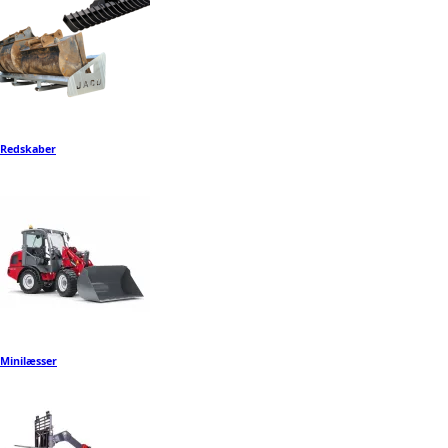
Redskaber
Minilæsser