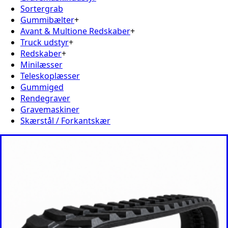
Sortergrab
Gummibælter
+
Avant & Multione Redskaber
+
Truck udstyr
+
Redskaber
+
Minilæsser
Teleskoplæsser
Gummiged
Rendegraver
Gravemaskiner
Skærstål / Forkantskær