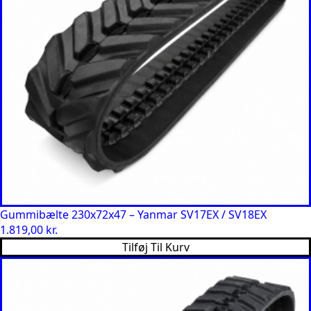
Gummibælte 230x72x47 – Yanmar SV17EX / SV18EX
1.819,00
kr.
Tilføj Til Kurv