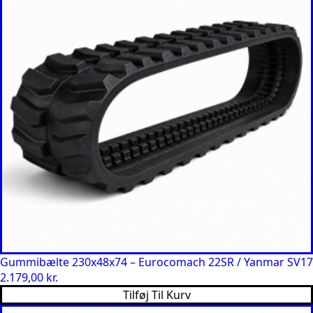
Gummibælte 230x48x74 – Eurocomach 22SR / Yanmar SV17
2.179,00
kr.
Tilføj Til Kurv