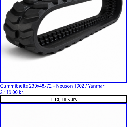
Gummibælte 230x48x72 – Neuson 1902 / Yanmar
2.119,00
kr.
Tilføj Til Kurv