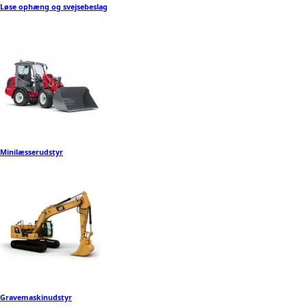
Løse ophæng og svejsebeslag
Minilæsserudstyr
Gravemaskinudstyr