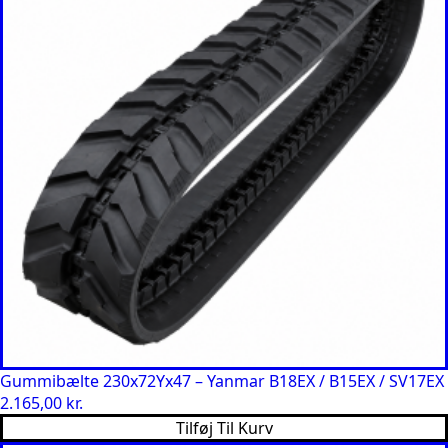
Gummibælte 230x72Yx47 – Yanmar B18EX / B15EX / SV17EX
2.165,00
kr.
Tilføj Til Kurv