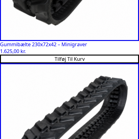
Gummibælte 230x72x42 – Minigraver
1.625,00
kr.
Tilføj Til Kurv