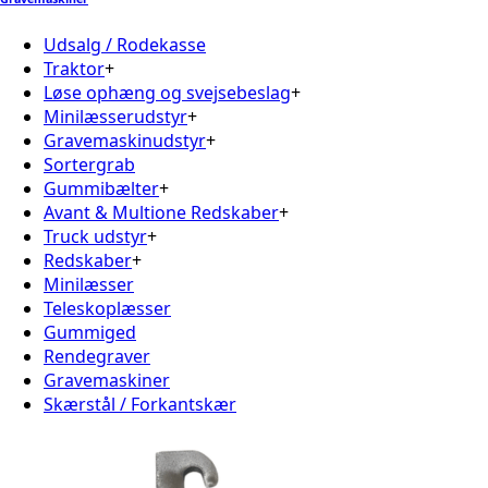
Udsalg / Rodekasse
Traktor
+
Løse ophæng og svejsebeslag
+
Minilæsserudstyr
+
Gravemaskinudstyr
+
Sortergrab
Gummibælter
+
Avant & Multione Redskaber
+
Truck udstyr
+
Redskaber
+
Minilæsser
Teleskoplæsser
Gummiged
Rendegraver
Gravemaskiner
Skærstål / Forkantskær