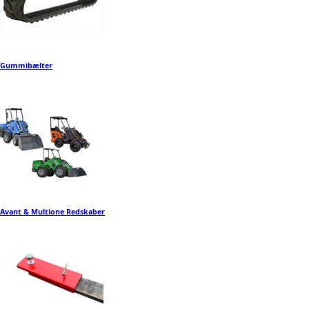
Gummibælter
Avant & Multione Redskaber