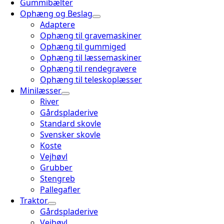
Gummibælter
Ophæng og Beslag
Adaptere
Ophæng til gravemaskiner
Ophæng til gummiged
Ophæng til læssemaskiner
Ophæng til rendegravere
Ophæng til teleskoplæsser
Minilæsser
River
Gårdspladerive
Standard skovle
Svensker skovle
Koste
Vejhøvl
Grubber
Stengreb
Pallegafler
Traktor
Gårdspladerive
Vejhøvl