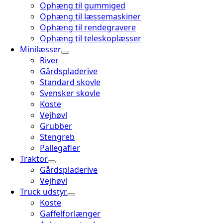
Ophæng til gummiged
Ophæng til læssemaskiner
Ophæng til rendegravere
Ophæng til teleskoplæsser
Minilæsser
River
Gårdspladerive
Standard skovle
Svensker skovle
Koste
Vejhøvl
Grubber
Stengreb
Pallegafler
Traktor
Gårdspladerive
Vejhøvl
Truck udstyr
Koste
Gaffelforlænger