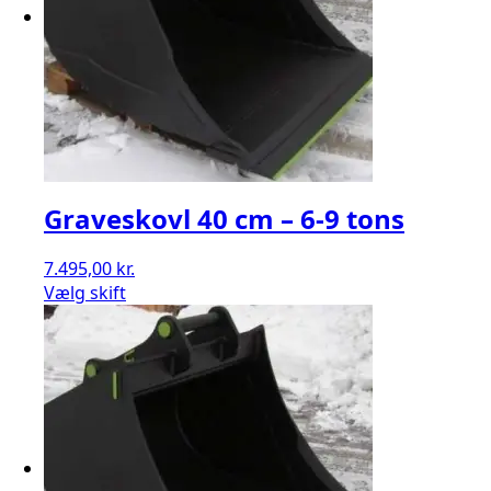
Graveskovl 40 cm – 6-9 tons
7.495,00
kr.
Vælg skift