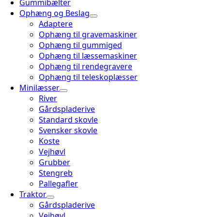
Gummibælter
Ophæng og Beslag
Adaptere
Ophæng til gravemaskiner
Ophæng til gummiged
Ophæng til læssemaskiner
Ophæng til rendegravere
Ophæng til teleskoplæsser
Minilæsser
River
Gårdspladerive
Standard skovle
Svensker skovle
Koste
Vejhøvl
Grubber
Stengreb
Pallegafler
Traktor
Gårdspladerive
Vejhøvl