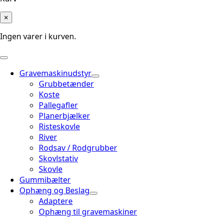
×
Ingen varer i kurven.
Gravemaskinudstyr
Grubbetænder
Koste
Pallegafler
Planerbjælker
Risteskovle
River
Rodsav / Rodgrubber
Skovlstativ
Skovle
Gummibælter
Ophæng og Beslag
Adaptere
Ophæng til gravemaskiner