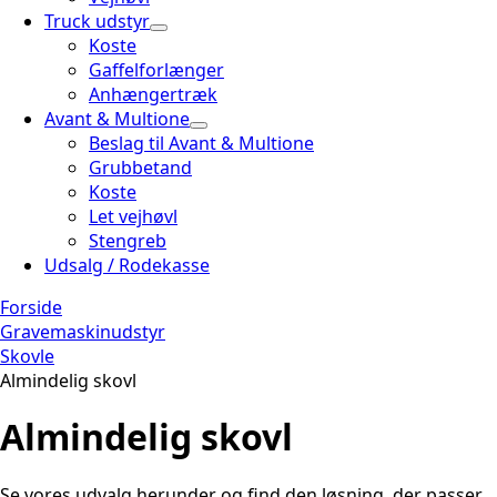
Truck udstyr
Koste
Gaffelforlænger
Anhængertræk
Avant & Multione
Beslag til Avant & Multione
Grubbetand
Koste
Let vejhøvl
Stengreb
Udsalg / Rodekasse
Forside
Gravemaskinudstyr
Skovle
Almindelig skovl
Almindelig skovl
Se vores udvalg herunder og find den løsning, der passer