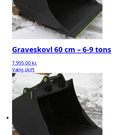
Graveskovl 60 cm – 6-9 tons
7.995,00
kr.
Vælg skift