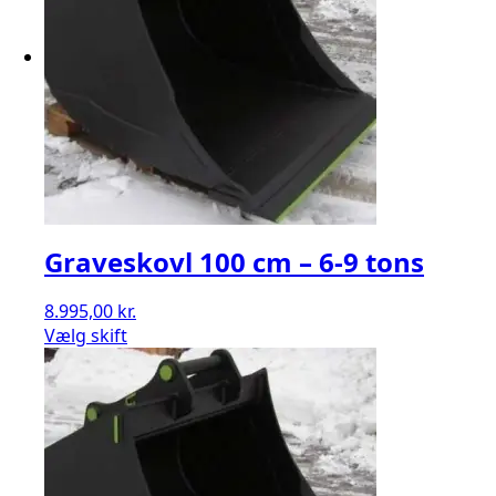
Graveskovl 100 cm – 6-9 tons
8.995,00
kr.
Vælg skift