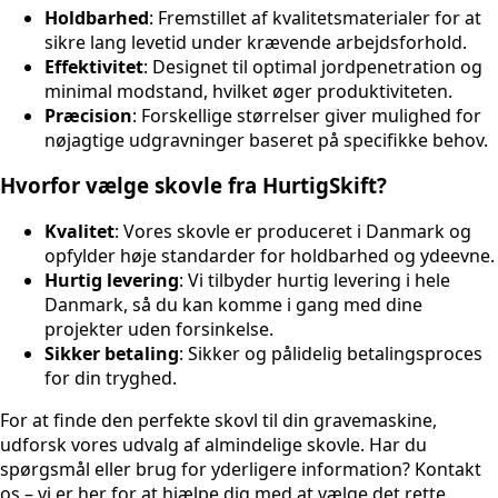
Holdbarhed
: Fremstillet af kvalitetsmaterialer for at
sikre lang levetid under krævende arbejdsforhold.
Effektivitet
: Designet til optimal jordpenetration og
minimal modstand, hvilket øger produktiviteten.
Præcision
: Forskellige størrelser giver mulighed for
nøjagtige udgravninger baseret på specifikke behov.
Hvorfor vælge skovle fra HurtigSkift?
Kvalitet
: Vores skovle er produceret i Danmark og
opfylder høje standarder for holdbarhed og ydeevne.
Hurtig levering
: Vi tilbyder hurtig levering i hele
Danmark, så du kan komme i gang med dine
projekter uden forsinkelse.
Sikker betaling
: Sikker og pålidelig betalingsproces
for din tryghed.
For at finde den perfekte skovl til din gravemaskine,
udforsk vores udvalg af almindelige skovle. Har du
spørgsmål eller brug for yderligere information? Kontakt
os – vi er her for at hjælpe dig med at vælge det rette