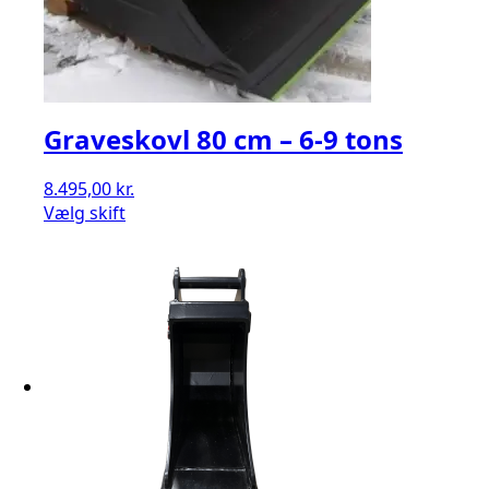
Graveskovl 80 cm – 6-9 tons
8.495,00
kr.
Vælg skift