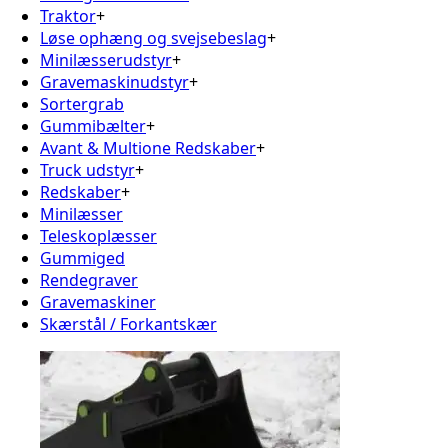
Traktor
+
Løse ophæng og svejsebeslag
+
Minilæsserudstyr
+
Gravemaskinudstyr
+
Sortergrab
Gummibælter
+
Avant & Multione Redskaber
+
Truck udstyr
+
Redskaber
+
Minilæsser
Teleskoplæsser
Gummiged
Rendegraver
Gravemaskiner
Skærstål / Forkantskær