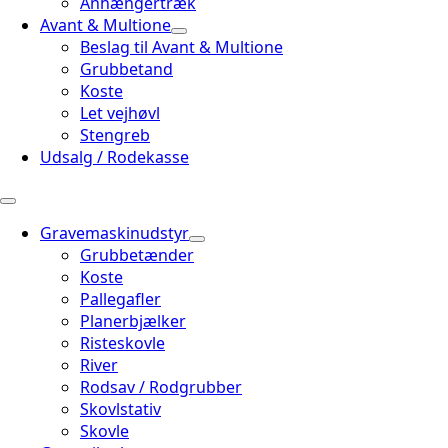
Anhængertræk
Avant & Multione
Beslag til Avant & Multione
Grubbetand
Koste
Let vejhøvl
Stengreb
Udsalg / Rodekasse
Gravemaskinudstyr
Grubbetænder
Koste
Pallegafler
Planerbjælker
Risteskovle
River
Rodsav / Rodgrubber
Skovlstativ
Skovle