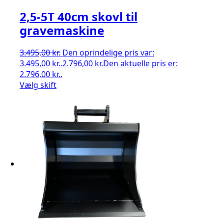
2,5-5T 40cm skovl til
gravemaskine
3.495,00
kr.
Den oprindelige pris var:
3.495,00 kr..
2.796,00
kr.
Den aktuelle pris er:
2.796,00 kr..
Vælg skift