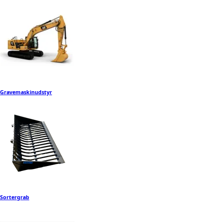
Gravemaskinudstyr
Sortergrab