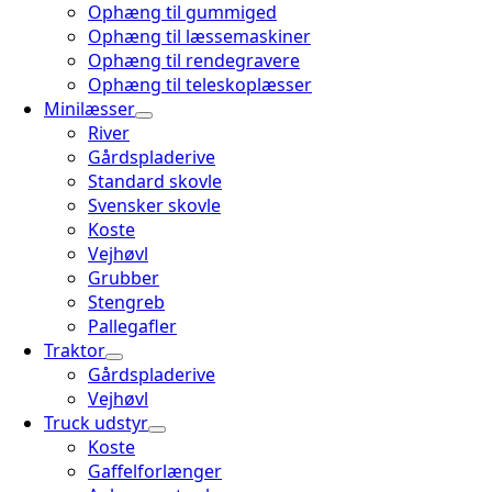
Ophæng til gummiged
Ophæng til læssemaskiner
Ophæng til rendegravere
Ophæng til teleskoplæsser
Minilæsser
River
Gårdspladerive
Standard skovle
Svensker skovle
Koste
Vejhøvl
Grubber
Stengreb
Pallegafler
Traktor
Gårdspladerive
Vejhøvl
Truck udstyr
Koste
Gaffelforlænger