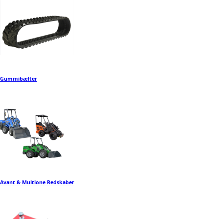
Gummibælter
Avant & Multione Redskaber