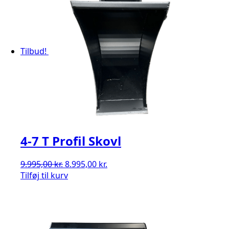
Tilbud!
4-7 T Profil Skovl
Den
Den
9.995,00
kr.
8.995,00
kr.
oprindelige
aktuelle
Tilføj til kurv
pris
pris
var:
er:
9.995,00 kr..
8.995,00 kr..