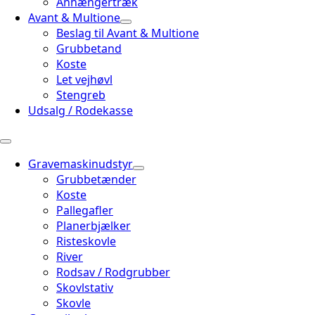
Anhængertræk
Avant & Multione
Beslag til Avant & Multione
Grubbetand
Koste
Let vejhøvl
Stengreb
Udsalg / Rodekasse
Gravemaskinudstyr
Grubbetænder
Koste
Pallegafler
Planerbjælker
Risteskovle
River
Rodsav / Rodgrubber
Skovlstativ
Skovle