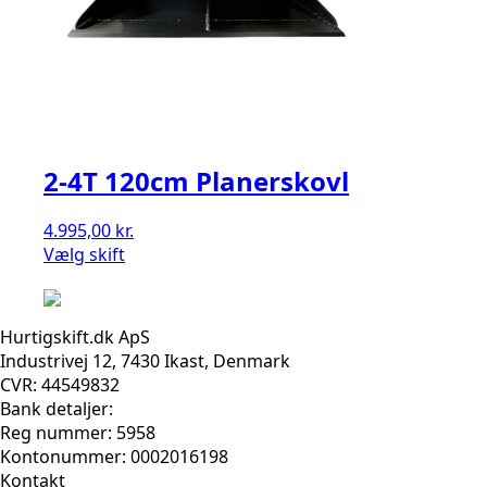
2-4T 120cm Planerskovl
4.995,00
kr.
Vælg skift
Hurtigskift.dk ApS
Industrivej 12, 7430 Ikast, Denmark
CVR: 44549832
Bank detaljer:
Reg nummer: 5958
Kontonummer: 0002016198
Kontakt