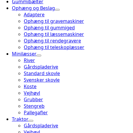
Gummibælter
Ophæng og Beslag
Adaptere
Ophæng til gravemaskiner
Ophæng til gummiged
Ophæng til læssemaskiner
Ophæng til rendegravere
Ophæng til teleskoplæsser
Minilæsser
River
Gårdspladerive
Standard skovle
Svensker skovle
Koste
Vejhøvl
Grubber
Stengreb
Pallegafler
Traktor
Gårdspladerive
Vejhøvl