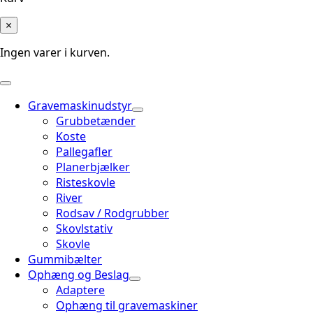
×
Ingen varer i kurven.
Gravemaskinudstyr
Grubbetænder
Koste
Pallegafler
Planerbjælker
Risteskovle
River
Rodsav / Rodgrubber
Skovlstativ
Skovle
Gummibælter
Ophæng og Beslag
Adaptere
Ophæng til gravemaskiner