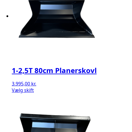
1-2,5T 80cm Planerskovl
3.995,00
kr.
Vælg skift