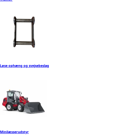
Løse ophæng og svejsebeslag
Minilæsserudstyr