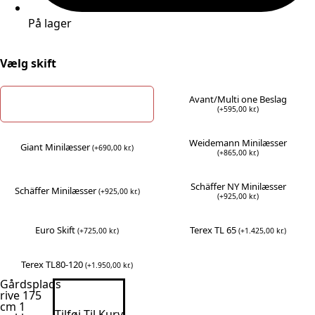
På lager
Vælg skift
Avant/Multi one Beslag
Uden skift
(
+
595,00
kr.
)
Weidemann Minilæsser
Giant Minilæsser
(
+
690,00
kr.
)
(
+
865,00
kr.
)
Schäffer NY Minilæsser
Schäffer Minilæsser
(
+
925,00
kr.
)
(
+
925,00
kr.
)
Euro Skift
Terex TL 65
(
+
725,00
kr.
)
(
+
1.425,00
kr.
)
Terex TL80-120
(
+
1.950,00
kr.
)
Gårdsplads
rive 175
cm 1
Tilføj Til Kurv