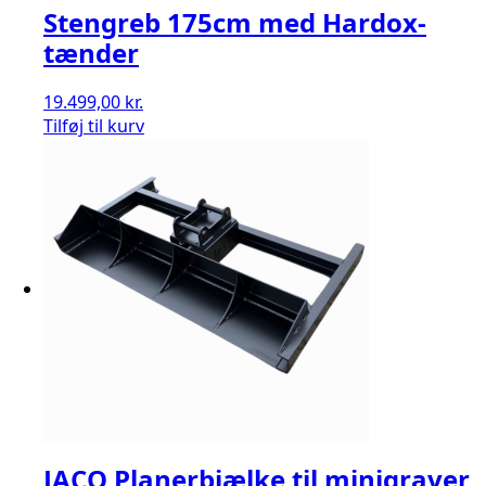
Stengreb 175cm med Hardox-
tænder
19.499,00
kr.
Tilføj til kurv
JACO Planerbjælke til minigraver