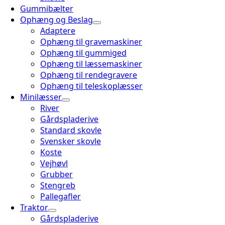
Gummibælter
Ophæng og Beslag
Adaptere
Ophæng til gravemaskiner
Ophæng til gummiged
Ophæng til læssemaskiner
Ophæng til rendegravere
Ophæng til teleskoplæsser
Minilæsser
River
Gårdspladerive
Standard skovle
Svensker skovle
Koste
Vejhøvl
Grubber
Stengreb
Pallegafler
Traktor
Gårdspladerive