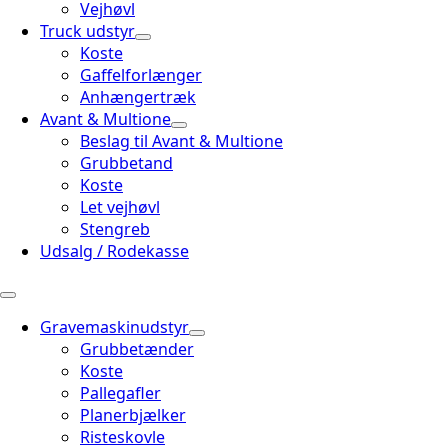
Vejhøvl
Truck udstyr
Koste
Gaffelforlænger
Anhængertræk
Avant & Multione
Beslag til Avant & Multione
Grubbetand
Koste
Let vejhøvl
Stengreb
Udsalg / Rodekasse
Gravemaskinudstyr
Grubbetænder
Koste
Pallegafler
Planerbjælker
Risteskovle