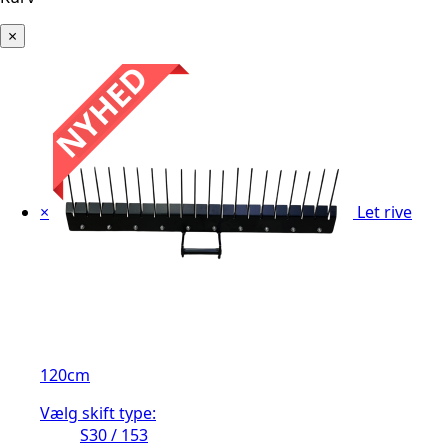
×
×
Let rive
120cm
Vælg skift type:
S30 / 153