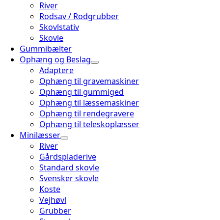
River
Rodsav / Rodgrubber
Skovlstativ
Skovle
Gummibælter
Ophæng og Beslag
Adaptere
Ophæng til gravemaskiner
Ophæng til gummiged
Ophæng til læssemaskiner
Ophæng til rendegravere
Ophæng til teleskoplæsser
Minilæsser
River
Gårdspladerive
Standard skovle
Svensker skovle
Koste
Vejhøvl
Grubber