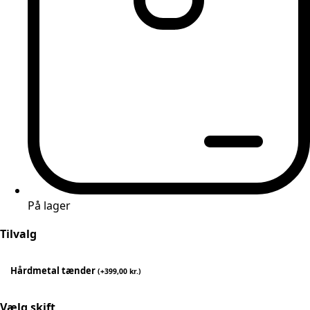
På lager
Tilvalg
Hårdmetal tænder
(
+
399,00
kr.
)
Vælg skift