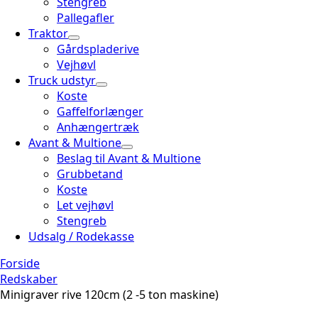
Stengreb
Pallegafler
Traktor
Gårdspladerive
Vejhøvl
Truck udstyr
Koste
Gaffelforlænger
Anhængertræk
Avant & Multione
Beslag til Avant & Multione
Grubbetand
Koste
Let vejhøvl
Stengreb
Udsalg / Rodekasse
Forside
Redskaber
Minigraver rive 120cm (2 -5 ton maskine)