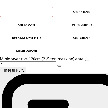
S30 200/153
S30 183/200
S30 183/230
MH30 200/197
Beco MA
S40 300/202
(
+
250,00
kr.
)
MH40 250/250
Minigraver rive 120cm (2 -5 ton maskine) antal
Tilføj til kurv