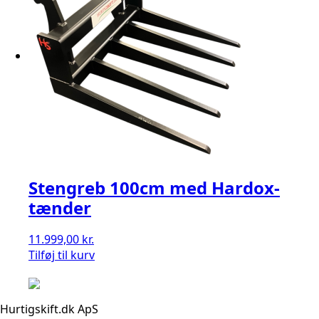
Stengreb 100cm med Hardox-
tænder
11.999,00
kr.
Tilføj til kurv
Hurtigskift.dk ApS