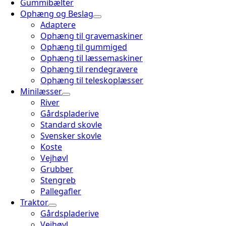
Gummibælter
Ophæng og Beslag
Adaptere
Ophæng til gravemaskiner
Ophæng til gummiged
Ophæng til læssemaskiner
Ophæng til rendegravere
Ophæng til teleskoplæsser
Minilæsser
River
Gårdspladerive
Standard skovle
Svensker skovle
Koste
Vejhøvl
Grubber
Stengreb
Pallegafler
Traktor
Gårdspladerive
Vejhøvl