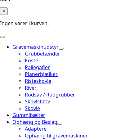
×
Ingen varer i kurven.
Gravemaskinudstyr
Grubbetænder
Koste
Pallegafler
Planerbjælker
Risteskovle
River
Rodsav / Rodgrubber
Skovlstativ
Skovle
Gummibælter
Ophæng og Beslag
Adaptere
Ophæng til gravemaskiner