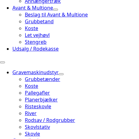
Anhængertræk
Avant & Multione
Beslag til Avant & Multione
Grubbetand
Koste
Let vejhøvl
Stengreb
Udsalg / Rodekasse
Gravemaskinudstyr
Grubbetænder
Koste
Pallegafler
Planerbjælker
Risteskovle
River
Rodsav / Rodgrubber
Skovlstativ
Skovle