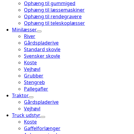
Ophæng til gummiged
Ophæng til læssemaskiner
Ophæng til rendegravere
Ophæng til teleskoplæsser
Minilæsser
River
Gårdspladerive
Standard skovle
Svensker skovle
Koste
Vejhøvl
Grubber
Stengreb
Pallegafler
Traktor
Gårdspladerive
Vejhøvl
Truck udstyr
Koste
Gaffelforlænger