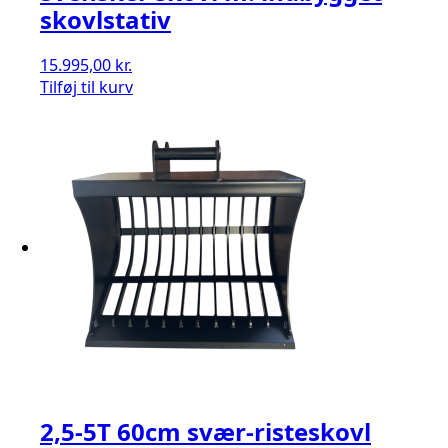
skovlstativ
15.995,00
kr.
Tilføj til kurv
2,5-5T 60cm svær-risteskovl