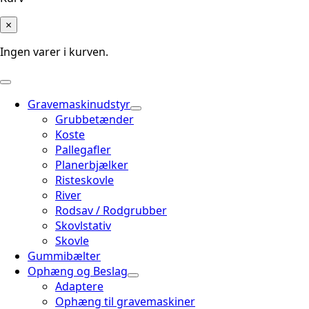
×
Ingen varer i kurven.
Gravemaskinudstyr
Grubbetænder
Koste
Pallegafler
Planerbjælker
Risteskovle
River
Rodsav / Rodgrubber
Skovlstativ
Skovle
Gummibælter
Ophæng og Beslag
Adaptere
Ophæng til gravemaskiner