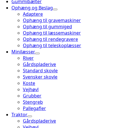
Gummibælter
Ophæng og Beslag
Adaptere
Ophæng til gravemaskiner
Ophæng til gummiged
Ophæng til læssemaskiner
Ophæng til rendegravere
Ophæng til teleskoplæsser
Minilæsser
River
Gårdspladerive
Standard skovle
Svensker skovle
Koste
Vejhøvl
Grubber
Stengreb
Pallegafler
Traktor
Gårdspladerive
Vejhøvl