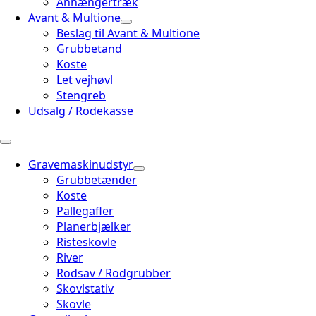
Anhængertræk
Avant & Multione
Beslag til Avant & Multione
Grubbetand
Koste
Let vejhøvl
Stengreb
Udsalg / Rodekasse
Gravemaskinudstyr
Grubbetænder
Koste
Pallegafler
Planerbjælker
Risteskovle
River
Rodsav / Rodgrubber
Skovlstativ
Skovle