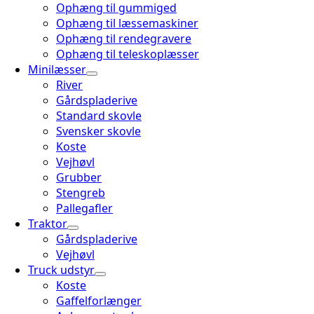
Ophæng til gummiged
Ophæng til læssemaskiner
Ophæng til rendegravere
Ophæng til teleskoplæsser
Minilæsser
River
Gårdspladerive
Standard skovle
Svensker skovle
Koste
Vejhøvl
Grubber
Stengreb
Pallegafler
Traktor
Gårdspladerive
Vejhøvl
Truck udstyr
Koste
Gaffelforlænger