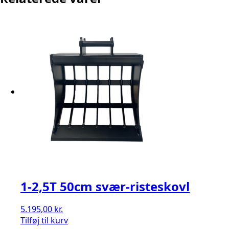
1-2,5T 50cm svær-risteskovl
5.195,00
kr.
Tilføj til kurv