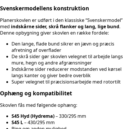
Svenskermodellens konstruktion
Planerskovlen er udført i den klassiske “Svenskermodel”
med
indskårne sider, skrå flanker og lang, lige bund
.
Denne opbygning giver skovlen en række fordele:
Den lange, flade bund sikrer en jævn og præcis
afretning af overflader
De skrå sider gør skovlen velegnet til arbejde langs
mure, hegn og andre afgrænsninger
Indskårne sider reducerer modstanden ved kørsel
langs kanter og giver bedre overblik
Super velegnet til præcisionsarbejde med rotortilt
Ophæng og kompatibilitet
Skovlen fås med følgende ophæng:
S45 Hyd (Hydrema)
– 330/295 mm
S45 L
– 430/295 mm
Ring om anden mulighed