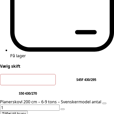
På lager
Vælg skift
S45 Hyd 330/295
S45F 430/295
S50 430/270
Planerskovl 200 cm – 6-9 tons – Svenskermodel antal
Tilføj til kurv