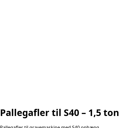
Pallegafler til S40 – 1,5 ton
Pallegafler til gravemaskine med S40 ophæng.