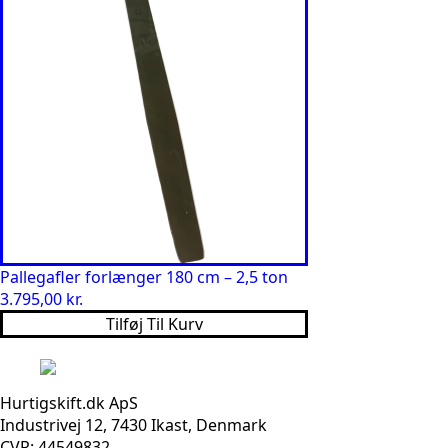
Pallegafler forlænger 180 cm – 2,5 ton
3.795,00
kr.
Tilføj Til Kurv
Hurtigskift.dk ApS
Industrivej 12, 7430 Ikast, Denmark
CVR: 44549832