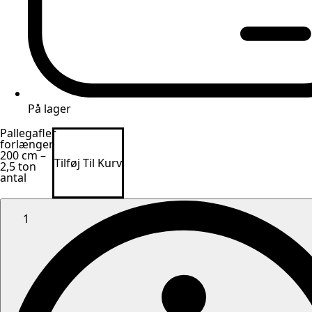
På lager
Pallegafler
forlænger
200 cm –
Tilføj Til Kurv
2,5 ton
antal