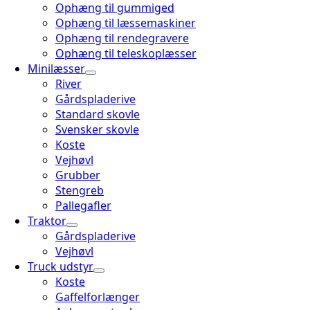
Ophæng til gummiged
Ophæng til læssemaskiner
Ophæng til rendegravere
Ophæng til teleskoplæsser
Minilæsser
River
Gårdspladerive
Standard skovle
Svensker skovle
Koste
Vejhøvl
Grubber
Stengreb
Pallegafler
Traktor
Gårdspladerive
Vejhøvl
Truck udstyr
Koste
Gaffelforlænger