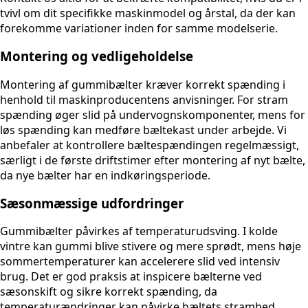
tvivl om dit specifikke maskinmodel og årstal, da der kan
forekomme variationer inden for samme modelserie.
Montering og vedligeholdelse
Montering af gummibælter kræver korrekt spænding i
henhold til maskinproducentens anvisninger. For stram
spænding øger slid på undervognskomponenter, mens for
løs spænding kan medføre bæltekast under arbejde. Vi
anbefaler at kontrollere bæltespændingen regelmæssigt,
særligt i de første driftstimer efter montering af nyt bælte,
da nye bælter har en indkøringsperiode.
Sæsonmæssige udfordringer
Gummibælter påvirkes af temperaturudsving. I kolde
vintre kan gummi blive stivere og mere sprødt, mens høje
sommertemperaturer kan accelerere slid ved intensiv
brug. Det er god praksis at inspicere bælterne ved
sæsonskift og sikre korrekt spænding, da
temperaturændringer kan påvirke bæltets stramhed.