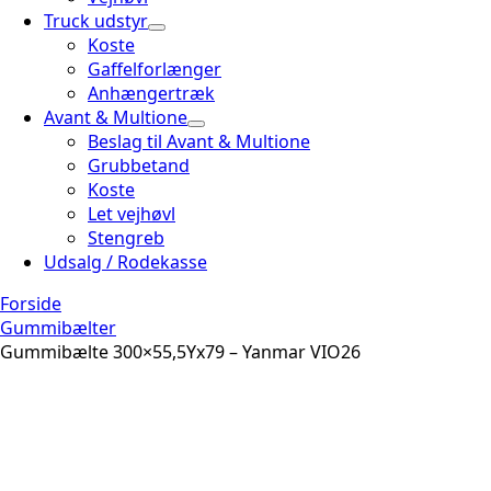
Truck udstyr
Koste
Gaffelforlænger
Anhængertræk
Avant & Multione
Beslag til Avant & Multione
Grubbetand
Koste
Let vejhøvl
Stengreb
Udsalg / Rodekasse
Forside
Gummibælter
Gummibælte 300×55,5Yx79 – Yanmar VIO26