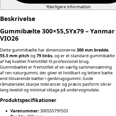
Yderligere information
Beskrivelse
Gummibælte 300×55,5Yx79 – Yanmar
VIO26
Dette gummibælte har dimensionerne
300 mm bredde
,
55.5 mm pitch
og
79 links
, og er et standard gummibælte
af høj kvalitet fremstillet til professionel brug.
Gummibæltet er fremstillet af en særlig sammensætning
af ren naturgummi, der giver et holdbart og lettere bælte
end tilsvarende bælter i genbrugsgummi. Gode
råmaterialer, skarpe tolerancer og præcis pasform sikrer
lang levetid og minimal slitage på undervognsdele.
Produktspecifikationer
Varenummer:
30055579YSDI