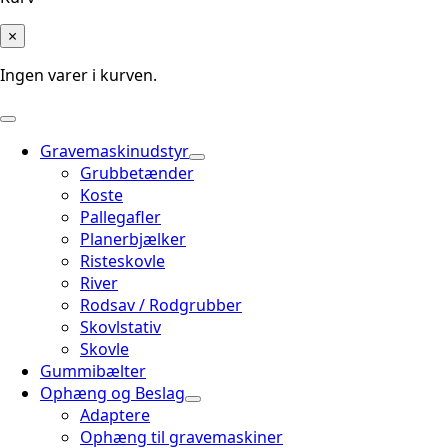
×
Ingen varer i kurven.
Gravemaskinudstyr
Grubbetænder
Koste
Pallegafler
Planerbjælker
Risteskovle
River
Rodsav / Rodgrubber
Skovlstativ
Skovle
Gummibælter
Ophæng og Beslag
Adaptere
Ophæng til gravemaskiner