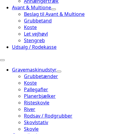
Anhængertræk
Avant & Multione
Beslag til Avant & Multione
Grubbetand
Koste
Let vejhøvl
Stengreb
Udsalg / Rodekasse
Gravemaskinudstyr
Grubbetænder
Koste
Pallegafler
Planerbjælker
Risteskovle
River
Rodsav / Rodgrubber
Skovlstativ
Skovle