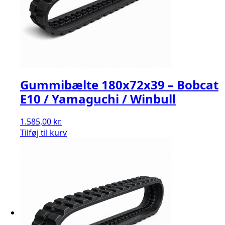
Gummibælte 180x72x39 – Bobcat
E10 / Yamaguchi / Winbull
1.585,00
kr.
Tilføj til kurv