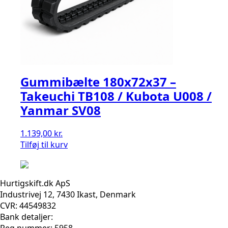
Gummibælte 180x72x37 –
Takeuchi TB108 / Kubota U008 /
Yanmar SV08
1.139,00
kr.
Tilføj til kurv
Hurtigskift.dk ApS
Industrivej 12, 7430 Ikast, Denmark
CVR: 44549832
Bank detaljer:
Reg nummer: 5958