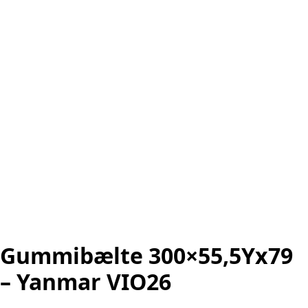
Gummibælte 300×55,5Yx79
– Yanmar VIO26