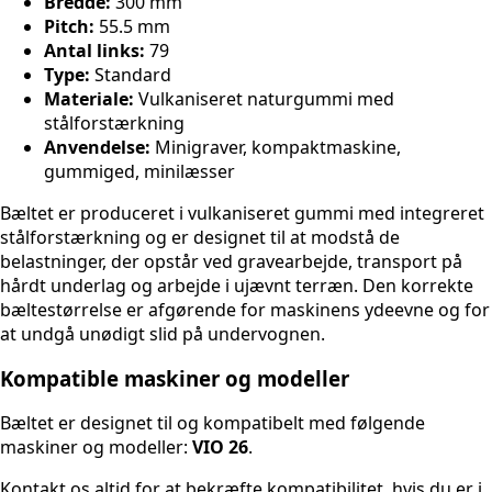
Bredde:
300 mm
Pitch:
55.5 mm
Antal links:
79
Type:
Standard
Materiale:
Vulkaniseret naturgummi med
stålforstærkning
Anvendelse:
Minigraver, kompaktmaskine,
gummiged, minilæsser
Bæltet er produceret i vulkaniseret gummi med integreret
stålforstærkning og er designet til at modstå de
belastninger, der opstår ved gravearbejde, transport på
hårdt underlag og arbejde i ujævnt terræn. Den korrekte
bæltestørrelse er afgørende for maskinens ydeevne og for
at undgå unødigt slid på undervognen.
Kompatible maskiner og modeller
Bæltet er designet til og kompatibelt med følgende
maskiner og modeller:
VIO 26
.
Kontakt os altid for at bekræfte kompatibilitet, hvis du er i