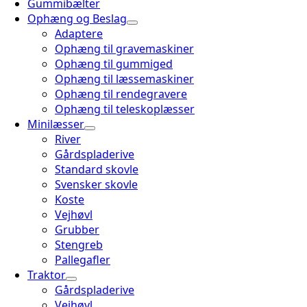
Gummibælter
Ophæng og Beslag
Adaptere
Ophæng til gravemaskiner
Ophæng til gummiged
Ophæng til læssemaskiner
Ophæng til rendegravere
Ophæng til teleskoplæsser
Minilæsser
River
Gårdspladerive
Standard skovle
Svensker skovle
Koste
Vejhøvl
Grubber
Stengreb
Pallegafler
Traktor
Gårdspladerive
Vejhøvl