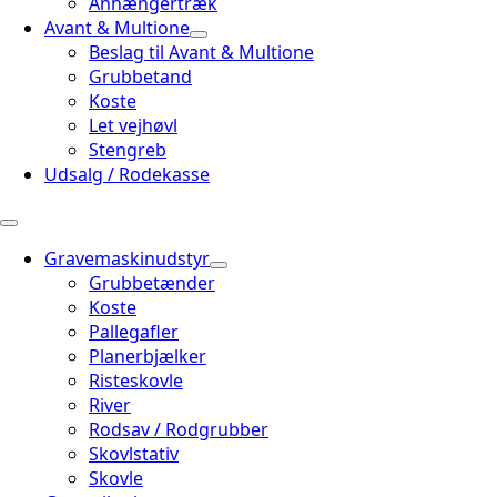
Anhængertræk
Avant & Multione
Beslag til Avant & Multione
Grubbetand
Koste
Let vejhøvl
Stengreb
Udsalg / Rodekasse
Gravemaskinudstyr
Grubbetænder
Koste
Pallegafler
Planerbjælker
Risteskovle
River
Rodsav / Rodgrubber
Skovlstativ
Skovle