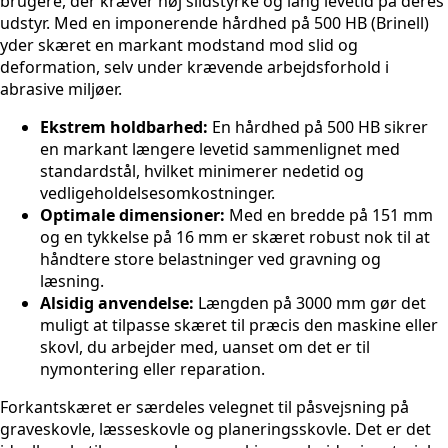
brugere, der kræver høj slidstyrke og lang levetid på deres
udstyr. Med en imponerende hårdhed på 500 HB (Brinell)
yder skæret en markant modstand mod slid og
deformation, selv under krævende arbejdsforhold i
abrasive miljøer.
Ekstrem holdbarhed:
En hårdhed på 500 HB sikrer
en markant længere levetid sammenlignet med
standardstål, hvilket minimerer nedetid og
vedligeholdelsesomkostninger.
Optimale dimensioner:
Med en bredde på 151 mm
og en tykkelse på 16 mm er skæret robust nok til at
håndtere store belastninger ved gravning og
læsning.
Alsidig anvendelse:
Længden på 3000 mm gør det
muligt at tilpasse skæret til præcis den maskine eller
skovl, du arbejder med, uanset om det er til
nymontering eller reparation.
Forkantskæret er særdeles velegnet til påsvejsning på
graveskovle, læsseskovle og planeringsskovle. Det er det