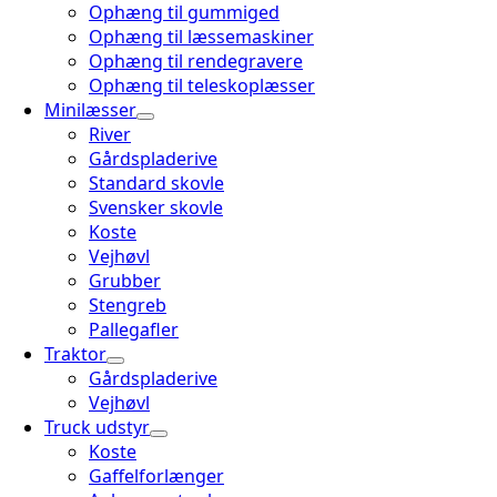
Ophæng til gummiged
Ophæng til læssemaskiner
Ophæng til rendegravere
Ophæng til teleskoplæsser
Minilæsser
River
Gårdspladerive
Standard skovle
Svensker skovle
Koste
Vejhøvl
Grubber
Stengreb
Pallegafler
Traktor
Gårdspladerive
Vejhøvl
Truck udstyr
Koste
Gaffelforlænger