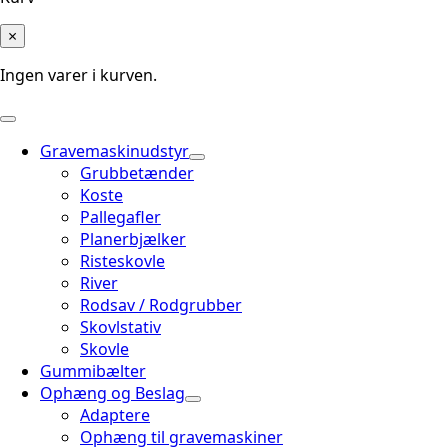
×
Ingen varer i kurven.
Gravemaskinudstyr
Grubbetænder
Koste
Pallegafler
Planerbjælker
Risteskovle
River
Rodsav / Rodgrubber
Skovlstativ
Skovle
Gummibælter
Ophæng og Beslag
Adaptere
Ophæng til gravemaskiner