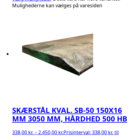
Mulighederne kan vælges på varesiden
SKÆRSTÅL KVAL. SB-50 150X16
MM 3050 MM, HÅRDHED 500 HB
338,00
kr.
–
2.450,00
kr.
Prisinterval: 338,00 kr. til