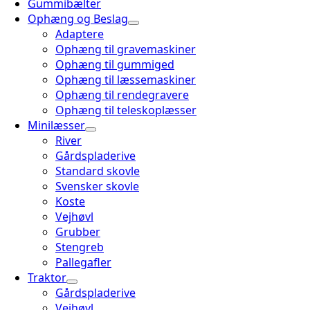
Gummibælter
Ophæng og Beslag
Adaptere
Ophæng til gravemaskiner
Ophæng til gummiged
Ophæng til læssemaskiner
Ophæng til rendegravere
Ophæng til teleskoplæsser
Minilæsser
River
Gårdspladerive
Standard skovle
Svensker skovle
Koste
Vejhøvl
Grubber
Stengreb
Pallegafler
Traktor
Gårdspladerive
Vejhøvl