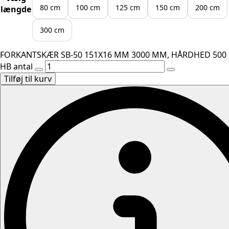
80 cm
100 cm
125 cm
150 cm
200 cm
længde
300 cm
FORKANTSKÆR SB-50 151X16 MM 3000 MM, HÅRDHED 500
HB antal
Tilføj til kurv