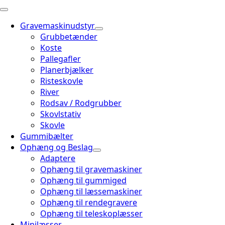
Gravemaskinudstyr
Grubbetænder
Koste
Pallegafler
Planerbjælker
Risteskovle
River
Rodsav / Rodgrubber
Skovlstativ
Skovle
Gummibælter
Ophæng og Beslag
Adaptere
Ophæng til gravemaskiner
Ophæng til gummiged
Ophæng til læssemaskiner
Ophæng til rendegravere
Ophæng til teleskoplæsser
Minilæsser