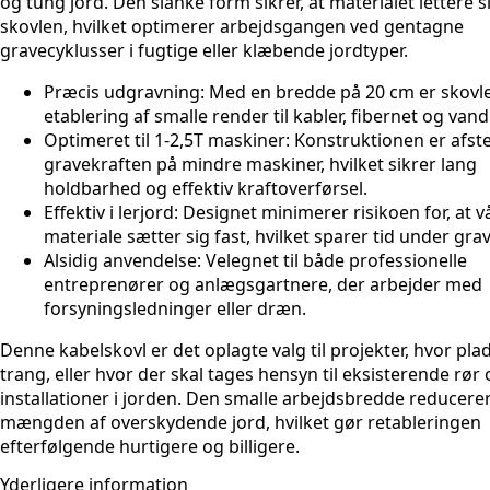
og tung jord. Den slanke form sikrer, at materialet lettere s
skovlen, hvilket optimerer arbejdsgangen ved gentagne
gravecyklusser i fugtige eller klæbende jordtyper.
Præcis udgravning:
Med en bredde på 20 cm er skovlen
etablering af smalle render til kabler, fibernet og van
Optimeret til 1-2,5T maskiner:
Konstruktionen er afst
gravekraften på mindre maskiner, hvilket sikrer lang
holdbarhed og effektiv kraftoverførsel.
Effektiv i lerjord:
Designet minimerer risikoen for, at v
materiale sætter sig fast, hvilket sparer tid under gra
Alsidig anvendelse:
Velegnet til både professionelle
entreprenører og anlægsgartnere, der arbejder med
forsyningsledninger eller dræn.
Denne kabelskovl er det oplagte valg til projekter, hvor pla
trang, eller hvor der skal tages hensyn til eksisterende rør
installationer i jorden. Den smalle arbejdsbredde reducere
mængden af overskydende jord, hvilket gør retableringen
efterfølgende hurtigere og billigere.
Yderligere information