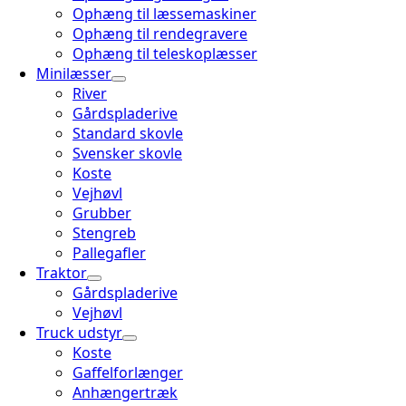
Ophæng til læssemaskiner
Ophæng til rendegravere
Ophæng til teleskoplæsser
Minilæsser
River
Gårdspladerive
Standard skovle
Svensker skovle
Koste
Vejhøvl
Grubber
Stengreb
Pallegafler
Traktor
Gårdspladerive
Vejhøvl
Truck udstyr
Koste
Gaffelforlænger
Anhængertræk