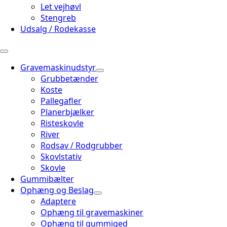
Let vejhøvl
Stengreb
Udsalg / Rodekasse
Gravemaskinudstyr
Grubbetænder
Koste
Pallegafler
Planerbjælker
Risteskovle
River
Rodsav / Rodgrubber
Skovlstativ
Skovle
Gummibælter
Ophæng og Beslag
Adaptere
Ophæng til gravemaskiner
Ophæng til gummiged