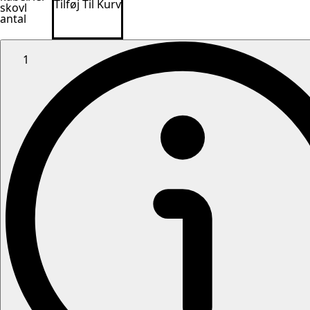
Tilføj Til Kurv
skovl
antal