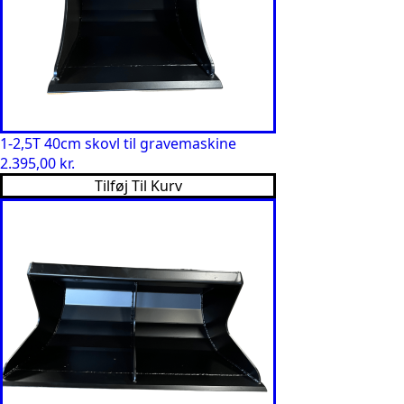
1-2,5T 40cm skovl til gravemaskine
2.395,00
kr.
Tilføj Til Kurv