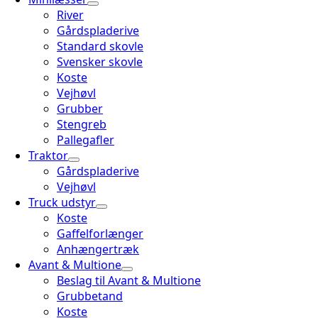
River
Gårdspladerive
Standard skovle
Svensker skovle
Koste
Vejhøvl
Grubber
Stengreb
Pallegafler
Traktor
Gårdspladerive
Vejhøvl
Truck udstyr
Koste
Gaffelforlænger
Anhængertræk
Avant & Multione
Beslag til Avant & Multione
Grubbetand
Koste