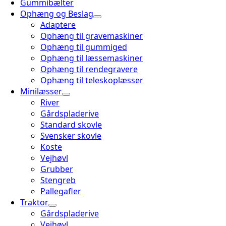
Gummibælter
Ophæng og Beslag
Adaptere
Ophæng til gravemaskiner
Ophæng til gummiged
Ophæng til læssemaskiner
Ophæng til rendegravere
Ophæng til teleskoplæsser
Minilæsser
River
Gårdspladerive
Standard skovle
Svensker skovle
Koste
Vejhøvl
Grubber
Stengreb
Pallegafler
Traktor
Gårdspladerive
Vejhøvl