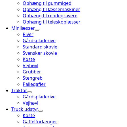
Ophæng til gummiged
Ophæng til læssemaskiner
Ophæng til rendegravere
Ophæng til teleskoplæsser
Minilæsser
River
Gårdspladerive
Standard skovle
Svensker skovle
Koste
Vejhøvl
Grubber
Stengreb
Pallegafler
Traktor
Gårdspladerive
Vejhøvl
Truck udstyr
Koste
Gaffelforlænger