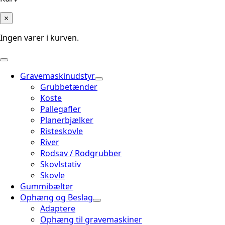
×
Ingen varer i kurven.
Gravemaskinudstyr
Grubbetænder
Koste
Pallegafler
Planerbjælker
Risteskovle
River
Rodsav / Rodgrubber
Skovlstativ
Skovle
Gummibælter
Ophæng og Beslag
Adaptere
Ophæng til gravemaskiner