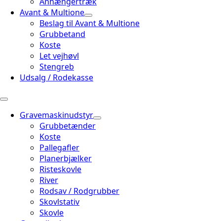
Anhængertræk
Avant & Multione
Beslag til Avant & Multione
Grubbetand
Koste
Let vejhøvl
Stengreb
Udsalg / Rodekasse
Gravemaskinudstyr
Grubbetænder
Koste
Pallegafler
Planerbjælker
Risteskovle
River
Rodsav / Rodgrubber
Skovlstativ
Skovle