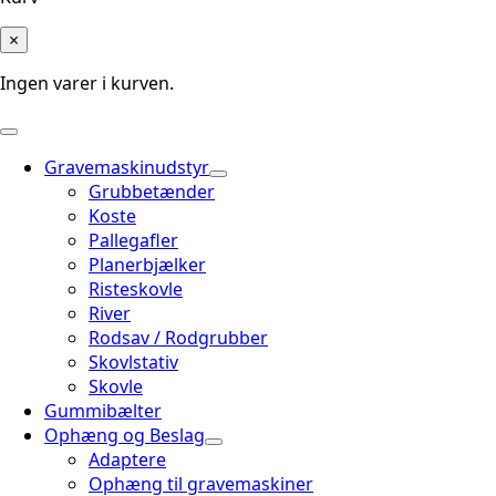
×
Ingen varer i kurven.
Gravemaskinudstyr
Grubbetænder
Koste
Pallegafler
Planerbjælker
Risteskovle
River
Rodsav / Rodgrubber
Skovlstativ
Skovle
Gummibælter
Ophæng og Beslag
Adaptere
Ophæng til gravemaskiner