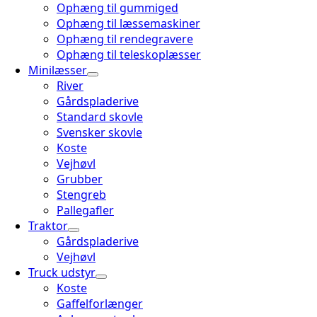
Ophæng til gummiged
Ophæng til læssemaskiner
Ophæng til rendegravere
Ophæng til teleskoplæsser
Minilæsser
River
Gårdspladerive
Standard skovle
Svensker skovle
Koste
Vejhøvl
Grubber
Stengreb
Pallegafler
Traktor
Gårdspladerive
Vejhøvl
Truck udstyr
Koste
Gaffelforlænger