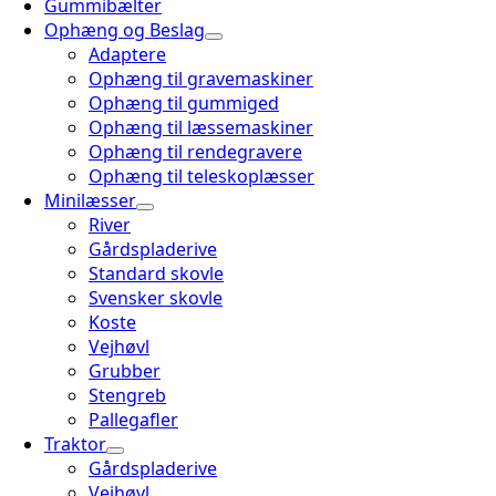
Gummibælter
Ophæng og Beslag
Adaptere
Ophæng til gravemaskiner
Ophæng til gummiged
Ophæng til læssemaskiner
Ophæng til rendegravere
Ophæng til teleskoplæsser
Minilæsser
River
Gårdspladerive
Standard skovle
Svensker skovle
Koste
Vejhøvl
Grubber
Stengreb
Pallegafler
Traktor
Gårdspladerive
Vejhøvl