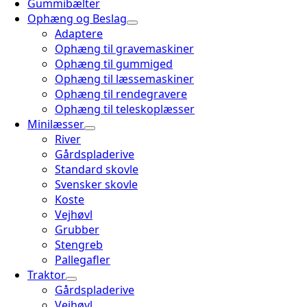
Gummibælter
Ophæng og Beslag
Adaptere
Ophæng til gravemaskiner
Ophæng til gummiged
Ophæng til læssemaskiner
Ophæng til rendegravere
Ophæng til teleskoplæsser
Minilæsser
River
Gårdspladerive
Standard skovle
Svensker skovle
Koste
Vejhøvl
Grubber
Stengreb
Pallegafler
Traktor
Gårdspladerive
Vejhøvl