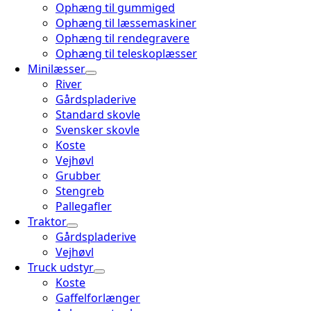
Ophæng til gummiged
Ophæng til læssemaskiner
Ophæng til rendegravere
Ophæng til teleskoplæsser
Minilæsser
River
Gårdspladerive
Standard skovle
Svensker skovle
Koste
Vejhøvl
Grubber
Stengreb
Pallegafler
Traktor
Gårdspladerive
Vejhøvl
Truck udstyr
Koste
Gaffelforlænger