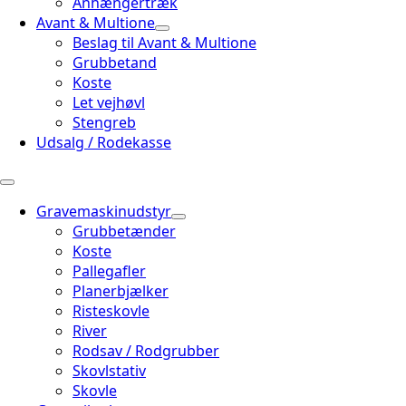
Anhængertræk
Avant & Multione
Beslag til Avant & Multione
Grubbetand
Koste
Let vejhøvl
Stengreb
Udsalg / Rodekasse
Gravemaskinudstyr
Grubbetænder
Koste
Pallegafler
Planerbjælker
Risteskovle
River
Rodsav / Rodgrubber
Skovlstativ
Skovle