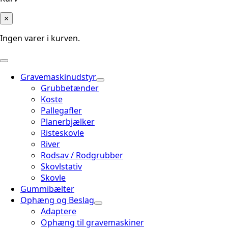
×
Ingen varer i kurven.
Gravemaskinudstyr
Grubbetænder
Koste
Pallegafler
Planerbjælker
Risteskovle
River
Rodsav / Rodgrubber
Skovlstativ
Skovle
Gummibælter
Ophæng og Beslag
Adaptere
Ophæng til gravemaskiner