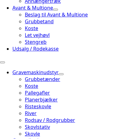
Anhængertræk
Avant & Multione
Beslag til Avant & Multione
Grubbetand
Koste
Let vejhøvl
Stengreb
Udsalg / Rodekasse
Gravemaskinudstyr
Grubbetænder
Koste
Pallegafler
Planerbjælker
Risteskovle
River
Rodsav / Rodgrubber
Skovlstativ
Skovle