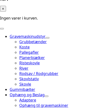
×
Ingen varer i kurven.
Gravemaskinudstyr
Grubbetænder
Koste
Pallegafler
Planerbjælker
Risteskovle
River
Rodsav / Rodgrubber
Skovlstativ
Skovle
Gummibælter
Ophæng og Beslag
Adaptere
Ophæng til gravemaskiner