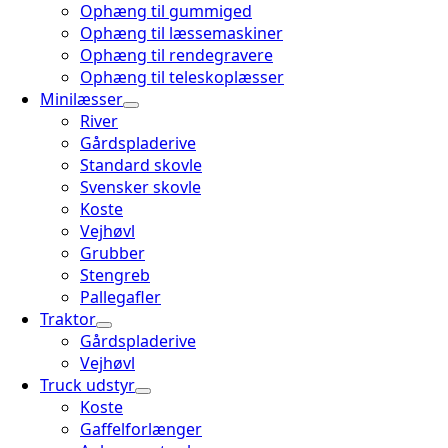
Ophæng til gummiged
Ophæng til læssemaskiner
Ophæng til rendegravere
Ophæng til teleskoplæsser
Minilæsser
River
Gårdspladerive
Standard skovle
Svensker skovle
Koste
Vejhøvl
Grubber
Stengreb
Pallegafler
Traktor
Gårdspladerive
Vejhøvl
Truck udstyr
Koste
Gaffelforlænger