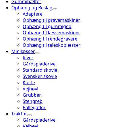
Gummibælter
Ophæng og Beslag
Adaptere
Ophæng til gravemaskiner
Ophæng til gummiged
Ophæng til læssemaskiner
Ophæng til rendegravere
Ophæng til teleskoplæsser
Minilæsser
River
Gårdspladerive
Standard skovle
Svensker skovle
Koste
Vejhøvl
Grubber
Stengreb
Pallegafler
Traktor
Gårdspladerive
Vejhøvl