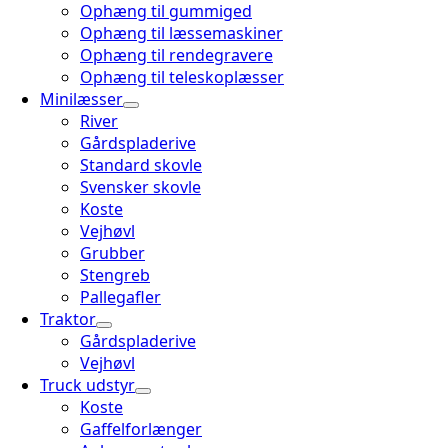
Ophæng til gummiged
Ophæng til læssemaskiner
Ophæng til rendegravere
Ophæng til teleskoplæsser
Minilæsser
River
Gårdspladerive
Standard skovle
Svensker skovle
Koste
Vejhøvl
Grubber
Stengreb
Pallegafler
Traktor
Gårdspladerive
Vejhøvl
Truck udstyr
Koste
Gaffelforlænger