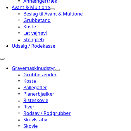
Anhængertræk
Avant & Multione
Beslag til Avant & Multione
Grubbetand
Koste
Let vejhøvl
Stengreb
Udsalg / Rodekasse
Gravemaskinudstyr
Grubbetænder
Koste
Pallegafler
Planerbjælker
Risteskovle
River
Rodsav / Rodgrubber
Skovlstativ
Skovle