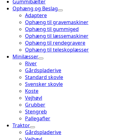
Gummibælter
Ophæng og Beslag
Adaptere
Ophæng til gravemaskiner
Ophæng til gummiged
Ophæng til læssemaskiner
Ophæng til rendegravere
Ophæng til teleskoplæsser
Minilæsser
River
Gårdspladerive
Standard skovle
Svensker skovle
Koste
Vejhøvl
Grubber
Stengreb
Pallegafler
Traktor
Gårdspladerive
Vejhøvl