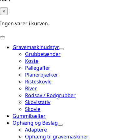
×
Ingen varer i kurven.
Gravemaskinudstyr
Grubbetænder
Koste
Pallegafler
Planerbjælker
Risteskovle
River
Rodsav / Rodgrubber
Skovlstativ
Skovle
Gummibælter
Ophæng og Beslag
Adaptere
Ophæng til gravemaskiner