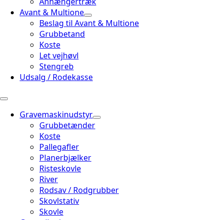
Anhængertræk
Avant & Multione
Beslag til Avant & Multione
Grubbetand
Koste
Let vejhøvl
Stengreb
Udsalg / Rodekasse
Gravemaskinudstyr
Grubbetænder
Koste
Pallegafler
Planerbjælker
Risteskovle
River
Rodsav / Rodgrubber
Skovlstativ
Skovle