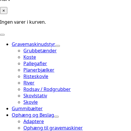
×
Ingen varer i kurven.
Gravemaskinudstyr
Grubbetænder
Koste
Pallegafler
Planerbjælker
Risteskovle
River
Rodsav / Rodgrubber
Skovlstativ
Skovle
Gummibælter
Ophæng og Beslag
Adaptere
Ophæng til gravemaskiner