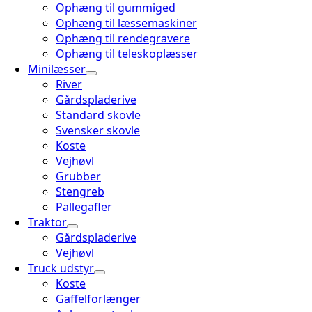
Ophæng til gummiged
Ophæng til læssemaskiner
Ophæng til rendegravere
Ophæng til teleskoplæsser
Minilæsser
River
Gårdspladerive
Standard skovle
Svensker skovle
Koste
Vejhøvl
Grubber
Stengreb
Pallegafler
Traktor
Gårdspladerive
Vejhøvl
Truck udstyr
Koste
Gaffelforlænger