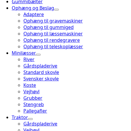
Gummibælter
Ophæng og Beslag
Adaptere
Ophæng til gravemaskiner
Ophæng til gummiged
Ophæng til læssemaskiner
Ophæng til rendegravere
Ophæng til teleskoplæsser
Minilæsser
River
Gårdspladerive
Standard skovle
Svensker skovle
Koste
Vejhøvl
Grubber
Stengreb
Pallegafler
Traktor
Gårdspladerive
Vejhøvl