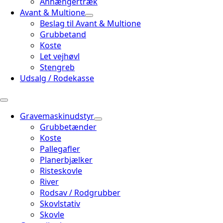
Anhængertræk
Avant & Multione
Beslag til Avant & Multione
Grubbetand
Koste
Let vejhøvl
Stengreb
Udsalg / Rodekasse
Gravemaskinudstyr
Grubbetænder
Koste
Pallegafler
Planerbjælker
Risteskovle
River
Rodsav / Rodgrubber
Skovlstativ
Skovle