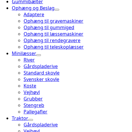
Gummibælter
Ophæng og Beslag
Adaptere
Ophæng til gravemaskiner
Ophæng til gummiged
Ophæng til læssemaskiner
Ophæng til rendegravere
Ophæng til teleskoplæsser
Minilæsser
River
Gårdspladerive
Standard skovle
Svensker skovle
Koste
Vejhøvl
Grubber
Stengreb
Pallegafler
Traktor
Gårdspladerive
Vejhøvl