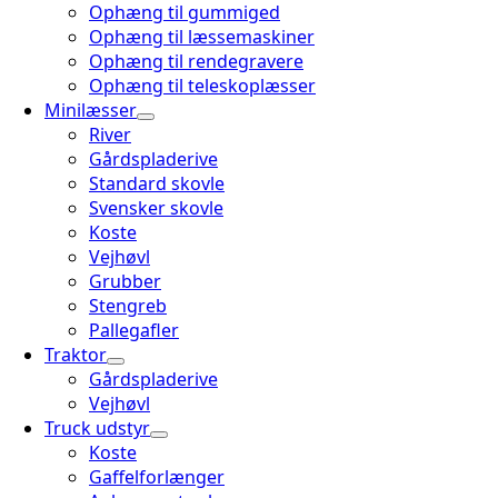
Ophæng til gummiged
Ophæng til læssemaskiner
Ophæng til rendegravere
Ophæng til teleskoplæsser
Minilæsser
River
Gårdspladerive
Standard skovle
Svensker skovle
Koste
Vejhøvl
Grubber
Stengreb
Pallegafler
Traktor
Gårdspladerive
Vejhøvl
Truck udstyr
Koste
Gaffelforlænger