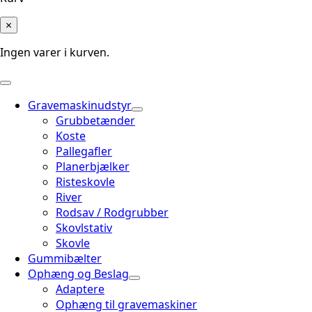
×
Ingen varer i kurven.
Gravemaskinudstyr
Grubbetænder
Koste
Pallegafler
Planerbjælker
Risteskovle
River
Rodsav / Rodgrubber
Skovlstativ
Skovle
Gummibælter
Ophæng og Beslag
Adaptere
Ophæng til gravemaskiner