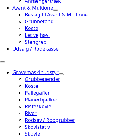
Anhængertræk
Avant & Multione
Beslag til Avant & Multione
Grubbetand
Koste
Let vejhøvl
Stengreb
Udsalg / Rodekasse
Gravemaskinudstyr
Grubbetænder
Koste
Pallegafler
Planerbjælker
Risteskovle
River
Rodsav / Rodgrubber
Skovlstativ
Skovle