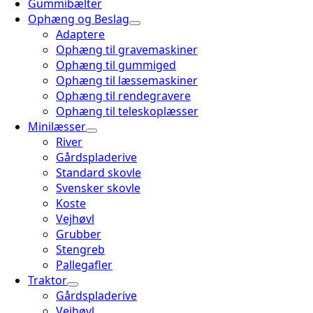
Gummibælter
Ophæng og Beslag
Adaptere
Ophæng til gravemaskiner
Ophæng til gummiged
Ophæng til læssemaskiner
Ophæng til rendegravere
Ophæng til teleskoplæsser
Minilæsser
River
Gårdspladerive
Standard skovle
Svensker skovle
Koste
Vejhøvl
Grubber
Stengreb
Pallegafler
Traktor
Gårdspladerive
Vejhøvl