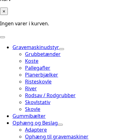
×
Ingen varer i kurven.
Gravemaskinudstyr
Grubbetænder
Koste
Pallegafler
Planerbjælker
Risteskovle
River
Rodsav / Rodgrubber
Skovlstativ
Skovle
Gummibælter
Ophæng og Beslag
Adaptere
Ophæng til gravemaskiner