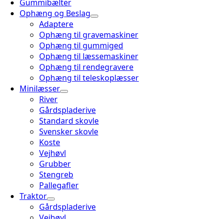
Gummibælter
Ophæng og Beslag
Adaptere
Ophæng til gravemaskiner
Ophæng til gummiged
Ophæng til læssemaskiner
Ophæng til rendegravere
Ophæng til teleskoplæsser
Minilæsser
River
Gårdspladerive
Standard skovle
Svensker skovle
Koste
Vejhøvl
Grubber
Stengreb
Pallegafler
Traktor
Gårdspladerive
Vejhøvl