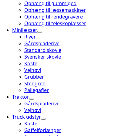
Ophæng til gummiged
Ophæng til læssemaskiner
Ophæng til rendegravere
Ophæng til teleskoplæsser
Minilæsser
River
Gårdspladerive
Standard skovle
Svensker skovle
Koste
Vejhøvl
Grubber
Stengreb
Pallegafler
Traktor
Gårdspladerive
Vejhøvl
Truck udstyr
Koste
Gaffelforlænger