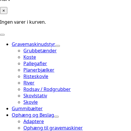
×
Ingen varer i kurven.
Gravemaskinudstyr
Grubbetænder
Koste
Pallegafler
Planerbjælker
Risteskovle
River
Rodsav / Rodgrubber
Skovlstativ
Skovle
Gummibælter
Ophæng og Beslag
Adaptere
Ophæng til gravemaskiner