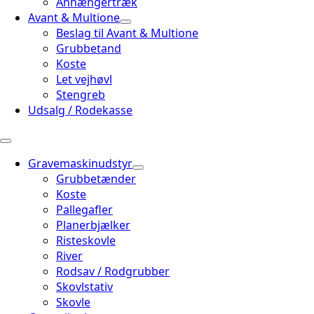
Anhængertræk
Avant & Multione
Beslag til Avant & Multione
Grubbetand
Koste
Let vejhøvl
Stengreb
Udsalg / Rodekasse
Gravemaskinudstyr
Grubbetænder
Koste
Pallegafler
Planerbjælker
Risteskovle
River
Rodsav / Rodgrubber
Skovlstativ
Skovle