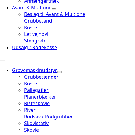
Anhængertræk
Avant & Multione
Beslag til Avant & Multione
Grubbetand
Koste
Let vejhøvl
Stengreb
Udsalg / Rodekasse
Gravemaskinudstyr
Grubbetænder
Koste
Pallegafler
Planerbjælker
Risteskovle
River
Rodsav / Rodgrubber
Skovlstativ
Skovle