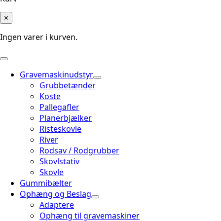
×
Ingen varer i kurven.
Gravemaskinudstyr
Grubbetænder
Koste
Pallegafler
Planerbjælker
Risteskovle
River
Rodsav / Rodgrubber
Skovlstativ
Skovle
Gummibælter
Ophæng og Beslag
Adaptere
Ophæng til gravemaskiner