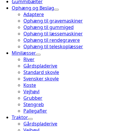
Gummibælter
Ophæng og Beslag
Adaptere
Ophæng til gravemaskiner
Ophæng til gummiged
Ophæng til læssemaskiner
Ophæng til rendegravere
Ophæng til teleskoplæsser
Minilæsser
River
Gårdspladerive
Standard skovle
Svensker skovle
Koste
Vejhøvl
Grubber
Stengreb
Pallegafler
Traktor
Gårdspladerive
Vejhøvl