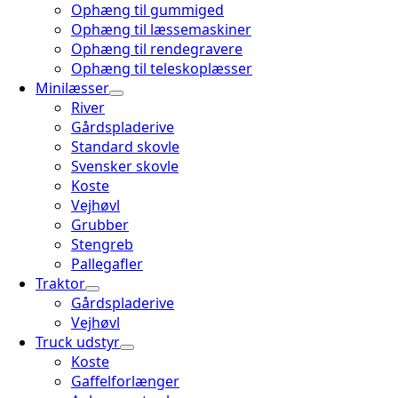
Ophæng til gummiged
Ophæng til læssemaskiner
Ophæng til rendegravere
Ophæng til teleskoplæsser
Minilæsser
River
Gårdspladerive
Standard skovle
Svensker skovle
Koste
Vejhøvl
Grubber
Stengreb
Pallegafler
Traktor
Gårdspladerive
Vejhøvl
Truck udstyr
Koste
Gaffelforlænger