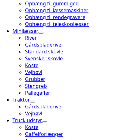
Ophæng til gummiged
Ophæng til læssemaskiner
Ophæng til rendegravere
Ophæng til teleskoplæsser
Minilæsser
River
Gårdspladerive
Standard skovle
Svensker skovle
Koste
Vejhøvl
Grubber
Stengreb
Pallegafler
Traktor
Gårdspladerive
Vejhøvl
Truck udstyr
Koste
Gaffelforlænger