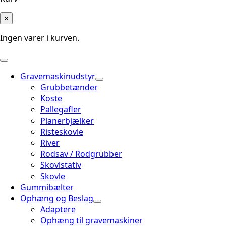
×
Ingen varer i kurven.
Gravemaskinudstyr
Grubbetænder
Koste
Pallegafler
Planerbjælker
Risteskovle
River
Rodsav / Rodgrubber
Skovlstativ
Skovle
Gummibælter
Ophæng og Beslag
Adaptere
Ophæng til gravemaskiner