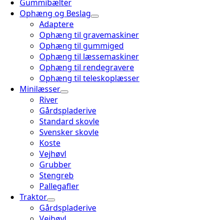
Gummibælter
Ophæng og Beslag
Adaptere
Ophæng til gravemaskiner
Ophæng til gummiged
Ophæng til læssemaskiner
Ophæng til rendegravere
Ophæng til teleskoplæsser
Minilæsser
River
Gårdspladerive
Standard skovle
Svensker skovle
Koste
Vejhøvl
Grubber
Stengreb
Pallegafler
Traktor
Gårdspladerive
Vejhøvl