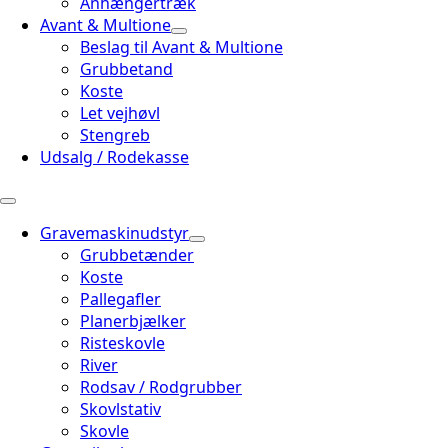
Anhængertræk
Avant & Multione
Beslag til Avant & Multione
Grubbetand
Koste
Let vejhøvl
Stengreb
Udsalg / Rodekasse
Gravemaskinudstyr
Grubbetænder
Koste
Pallegafler
Planerbjælker
Risteskovle
River
Rodsav / Rodgrubber
Skovlstativ
Skovle