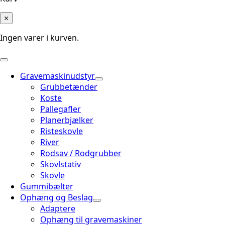
×
Ingen varer i kurven.
Gravemaskinudstyr
Grubbetænder
Koste
Pallegafler
Planerbjælker
Risteskovle
River
Rodsav / Rodgrubber
Skovlstativ
Skovle
Gummibælter
Ophæng og Beslag
Adaptere
Ophæng til gravemaskiner