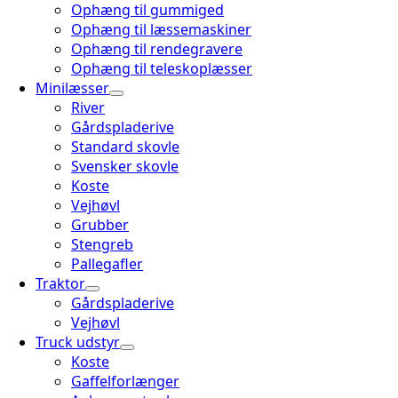
Ophæng til gummiged
Ophæng til læssemaskiner
Ophæng til rendegravere
Ophæng til teleskoplæsser
Minilæsser
River
Gårdspladerive
Standard skovle
Svensker skovle
Koste
Vejhøvl
Grubber
Stengreb
Pallegafler
Traktor
Gårdspladerive
Vejhøvl
Truck udstyr
Koste
Gaffelforlænger