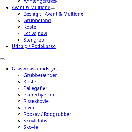
Anhængertræk
Avant & Multione
Beslag til Avant & Multione
Grubbetand
Koste
Let vejhøvl
Stengreb
Udsalg / Rodekasse
Gravemaskinudstyr
Grubbetænder
Koste
Pallegafler
Planerbjælker
Risteskovle
River
Rodsav / Rodgrubber
Skovlstativ
Skovle