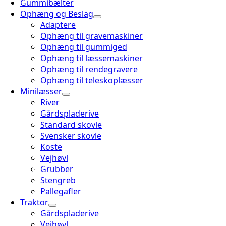
Gummibælter
Ophæng og Beslag
Adaptere
Ophæng til gravemaskiner
Ophæng til gummiged
Ophæng til læssemaskiner
Ophæng til rendegravere
Ophæng til teleskoplæsser
Minilæsser
River
Gårdspladerive
Standard skovle
Svensker skovle
Koste
Vejhøvl
Grubber
Stengreb
Pallegafler
Traktor
Gårdspladerive
Vejhøvl