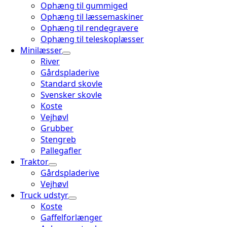
Ophæng til gummiged
Ophæng til læssemaskiner
Ophæng til rendegravere
Ophæng til teleskoplæsser
Minilæsser
River
Gårdspladerive
Standard skovle
Svensker skovle
Koste
Vejhøvl
Grubber
Stengreb
Pallegafler
Traktor
Gårdspladerive
Vejhøvl
Truck udstyr
Koste
Gaffelforlænger