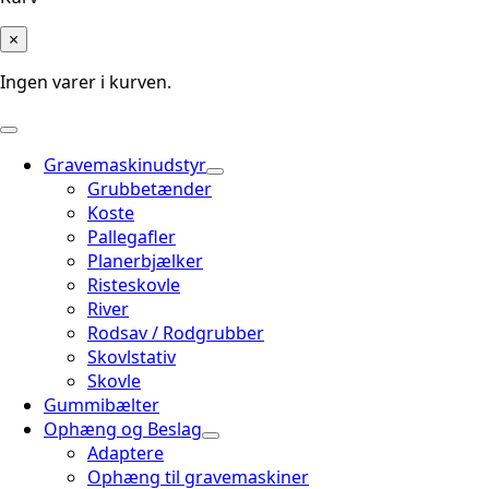
×
Ingen varer i kurven.
Gravemaskinudstyr
Grubbetænder
Koste
Pallegafler
Planerbjælker
Risteskovle
River
Rodsav / Rodgrubber
Skovlstativ
Skovle
Gummibælter
Ophæng og Beslag
Adaptere
Ophæng til gravemaskiner