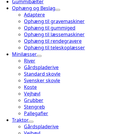
Gummibælter
Ophæng og Beslag
Adaptere
Ophæng til gravemaskiner
Ophæng til gummiged
Ophæng til læssemaskiner
Ophæng til rendegravere
Ophæng til teleskoplæsser
Minilæsser
River
Gårdspladerive
Standard skovle
Svensker skovle
Koste
Vejhøvl
Grubber
Stengreb
Pallegafler
Traktor
Gårdspladerive
Vejhøvl