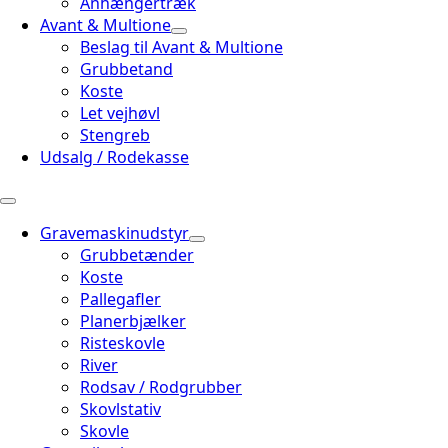
Anhængertræk
Avant & Multione
Beslag til Avant & Multione
Grubbetand
Koste
Let vejhøvl
Stengreb
Udsalg / Rodekasse
Gravemaskinudstyr
Grubbetænder
Koste
Pallegafler
Planerbjælker
Risteskovle
River
Rodsav / Rodgrubber
Skovlstativ
Skovle