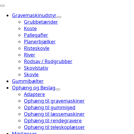
Gravemaskinudstyr
Grubbetænder
Koste
Pallegafler
Planerbjælker
Risteskovle
River
Rodsav / Rodgrubber
Skovlstativ
Skovle
Gummibælter
Ophæng og Beslag
Adaptere
Ophæng til gravemaskiner
Ophæng til gummiged
Ophæng til læssemaskiner
Ophæng til rendegravere
Ophæng til teleskoplæsser
Minilæsser