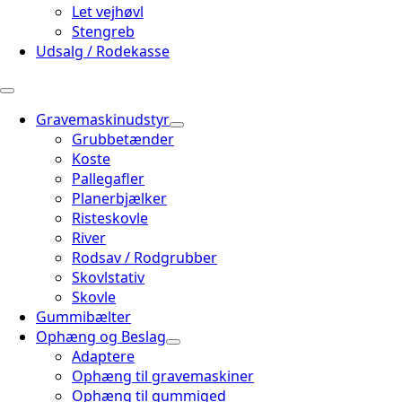
Let vejhøvl
Stengreb
Udsalg / Rodekasse
Gravemaskinudstyr
Grubbetænder
Koste
Pallegafler
Planerbjælker
Risteskovle
River
Rodsav / Rodgrubber
Skovlstativ
Skovle
Gummibælter
Ophæng og Beslag
Adaptere
Ophæng til gravemaskiner
Ophæng til gummiged