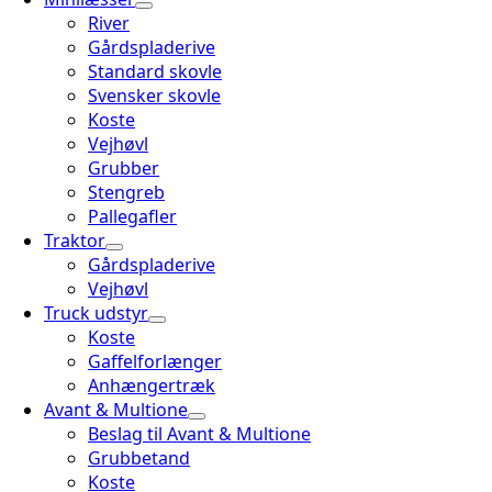
River
Gårdspladerive
Standard skovle
Svensker skovle
Koste
Vejhøvl
Grubber
Stengreb
Pallegafler
Traktor
Gårdspladerive
Vejhøvl
Truck udstyr
Koste
Gaffelforlænger
Anhængertræk
Avant & Multione
Beslag til Avant & Multione
Grubbetand
Koste