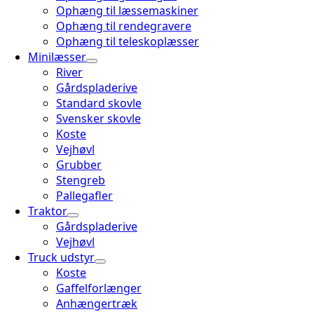
Ophæng til læssemaskiner
Ophæng til rendegravere
Ophæng til teleskoplæsser
Minilæsser
River
Gårdspladerive
Standard skovle
Svensker skovle
Koste
Vejhøvl
Grubber
Stengreb
Pallegafler
Traktor
Gårdspladerive
Vejhøvl
Truck udstyr
Koste
Gaffelforlænger
Anhængertræk