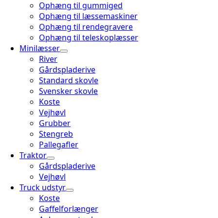
Ophæng til gummiged
Ophæng til læssemaskiner
Ophæng til rendegravere
Ophæng til teleskoplæsser
Minilæsser
River
Gårdspladerive
Standard skovle
Svensker skovle
Koste
Vejhøvl
Grubber
Stengreb
Pallegafler
Traktor
Gårdspladerive
Vejhøvl
Truck udstyr
Koste
Gaffelforlænger