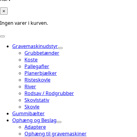
×
Ingen varer i kurven.
Gravemaskinudstyr
Grubbetænder
Koste
Pallegafler
Planerbjælker
Risteskovle
River
Rodsav / Rodgrubber
Skovlstativ
Skovle
Gummibælter
Ophæng og Beslag
Adaptere
Ophæng til gravemaskiner