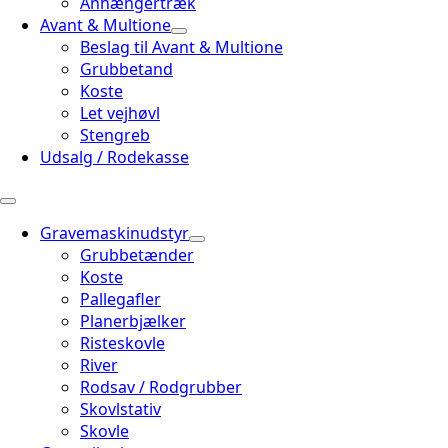
Anhængertræk
Avant & Multione
Beslag til Avant & Multione
Grubbetand
Koste
Let vejhøvl
Stengreb
Udsalg / Rodekasse
Gravemaskinudstyr
Grubbetænder
Koste
Pallegafler
Planerbjælker
Risteskovle
River
Rodsav / Rodgrubber
Skovlstativ
Skovle