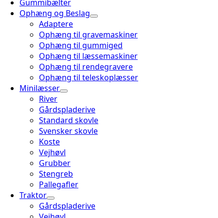
Gummibælter
Ophæng og Beslag
Adaptere
Ophæng til gravemaskiner
Ophæng til gummiged
Ophæng til læssemaskiner
Ophæng til rendegravere
Ophæng til teleskoplæsser
Minilæsser
River
Gårdspladerive
Standard skovle
Svensker skovle
Koste
Vejhøvl
Grubber
Stengreb
Pallegafler
Traktor
Gårdspladerive
Vejhøvl