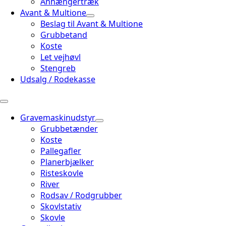
Anhængertræk
Avant & Multione
Beslag til Avant & Multione
Grubbetand
Koste
Let vejhøvl
Stengreb
Udsalg / Rodekasse
Gravemaskinudstyr
Grubbetænder
Koste
Pallegafler
Planerbjælker
Risteskovle
River
Rodsav / Rodgrubber
Skovlstativ
Skovle