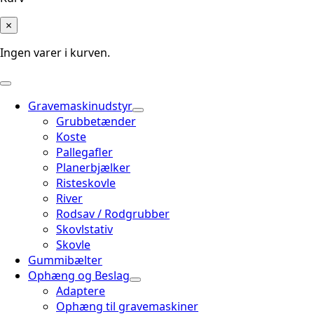
×
Ingen varer i kurven.
Gravemaskinudstyr
Grubbetænder
Koste
Pallegafler
Planerbjælker
Risteskovle
River
Rodsav / Rodgrubber
Skovlstativ
Skovle
Gummibælter
Ophæng og Beslag
Adaptere
Ophæng til gravemaskiner