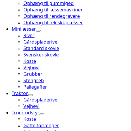
Ophæng til gummiged
Ophæng til læssemaskiner
Ophæng til rendegravere
Ophæng til teleskoplæsser
Minilæsser
River
Gårdspladerive
Standard skovle
Svensker skovle
Koste
Vejhøvl
Grubber
Stengreb
Pallegafler
Traktor
Gårdspladerive
Vejhøvl
Truck udstyr
Koste
Gaffelforlænger