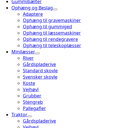
Gummibælter
Ophæng og Beslag
Adaptere
Ophæng til gravemaskiner
Ophæng til gummiged
Ophæng til læssemaskiner
Ophæng til rendegravere
Ophæng til teleskoplæsser
Minilæsser
River
Gårdspladerive
Standard skovle
Svensker skovle
Koste
Vejhøvl
Grubber
Stengreb
Pallegafler
Traktor
Gårdspladerive
Vejhøvl