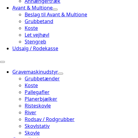
Anhængertræk
Avant & Multione
Beslag til Avant & Multione
Grubbetand
Koste
Let vejhøvl
Stengreb
Udsalg / Rodekasse
Gravemaskinudstyr
Grubbetænder
Koste
Pallegafler
Planerbjælker
Risteskovle
River
Rodsav / Rodgrubber
Skovlstativ
Skovle