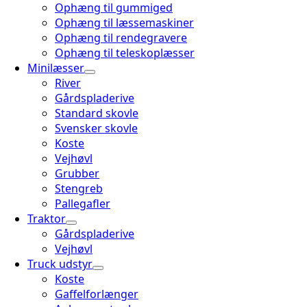
Ophæng til gummiged
Ophæng til læssemaskiner
Ophæng til rendegravere
Ophæng til teleskoplæsser
Minilæsser
River
Gårdspladerive
Standard skovle
Svensker skovle
Koste
Vejhøvl
Grubber
Stengreb
Pallegafler
Traktor
Gårdspladerive
Vejhøvl
Truck udstyr
Koste
Gaffelforlænger