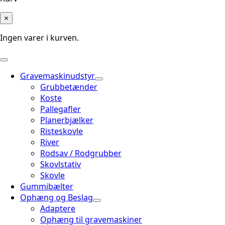
×
Ingen varer i kurven.
Gravemaskinudstyr
Grubbetænder
Koste
Pallegafler
Planerbjælker
Risteskovle
River
Rodsav / Rodgrubber
Skovlstativ
Skovle
Gummibælter
Ophæng og Beslag
Adaptere
Ophæng til gravemaskiner