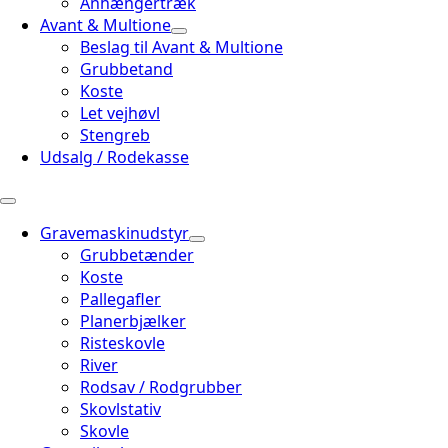
Anhængertræk
Avant & Multione
Beslag til Avant & Multione
Grubbetand
Koste
Let vejhøvl
Stengreb
Udsalg / Rodekasse
Gravemaskinudstyr
Grubbetænder
Koste
Pallegafler
Planerbjælker
Risteskovle
River
Rodsav / Rodgrubber
Skovlstativ
Skovle