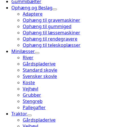
Gummibælter
Ophæng og Beslag
Adaptere
Ophæng til gravemaskiner
Ophæng til gummiged
Ophæng til læssemaskiner
Ophæng til rendegravere
Ophæng til teleskoplæsser
Minilæsser
River
Gårdspladerive
Standard skovle
Svensker skovle
Koste
Vejhøvl
Grubber
Stengreb
Pallegafler
Traktor
Gårdspladerive
Vejhøvl