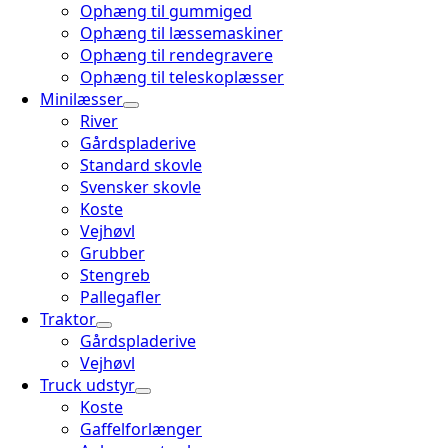
Ophæng til gummiged
Ophæng til læssemaskiner
Ophæng til rendegravere
Ophæng til teleskoplæsser
Minilæsser
River
Gårdspladerive
Standard skovle
Svensker skovle
Koste
Vejhøvl
Grubber
Stengreb
Pallegafler
Traktor
Gårdspladerive
Vejhøvl
Truck udstyr
Koste
Gaffelforlænger