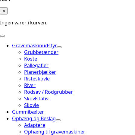
×
Ingen varer i kurven.
Gravemaskinudstyr
Grubbetænder
Koste
Pallegafler
Planerbjælker
Risteskovle
River
Rodsav / Rodgrubber
Skovlstativ
Skovle
Gummibælter
Ophæng og Beslag
Adaptere
Ophæng til gravemaskiner