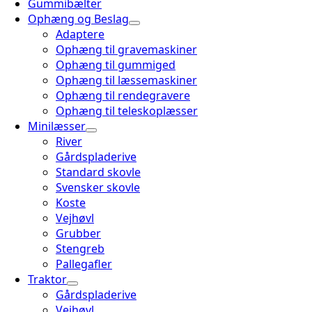
Gummibælter
Ophæng og Beslag
Adaptere
Ophæng til gravemaskiner
Ophæng til gummiged
Ophæng til læssemaskiner
Ophæng til rendegravere
Ophæng til teleskoplæsser
Minilæsser
River
Gårdspladerive
Standard skovle
Svensker skovle
Koste
Vejhøvl
Grubber
Stengreb
Pallegafler
Traktor
Gårdspladerive
Vejhøvl