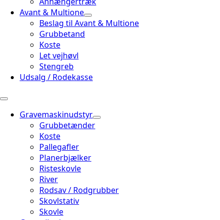
Anhængertræk
Avant & Multione
Beslag til Avant & Multione
Grubbetand
Koste
Let vejhøvl
Stengreb
Udsalg / Rodekasse
Gravemaskinudstyr
Grubbetænder
Koste
Pallegafler
Planerbjælker
Risteskovle
River
Rodsav / Rodgrubber
Skovlstativ
Skovle