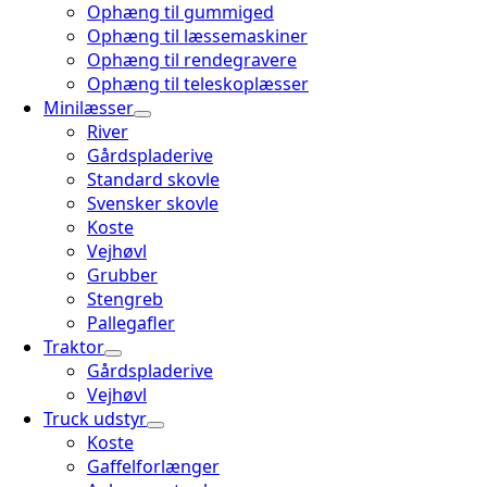
Ophæng til gummiged
Ophæng til læssemaskiner
Ophæng til rendegravere
Ophæng til teleskoplæsser
Minilæsser
River
Gårdspladerive
Standard skovle
Svensker skovle
Koste
Vejhøvl
Grubber
Stengreb
Pallegafler
Traktor
Gårdspladerive
Vejhøvl
Truck udstyr
Koste
Gaffelforlænger