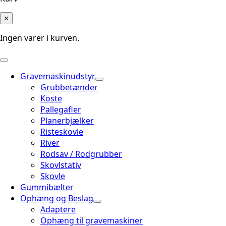
×
Ingen varer i kurven.
Gravemaskinudstyr
Grubbetænder
Koste
Pallegafler
Planerbjælker
Risteskovle
River
Rodsav / Rodgrubber
Skovlstativ
Skovle
Gummibælter
Ophæng og Beslag
Adaptere
Ophæng til gravemaskiner