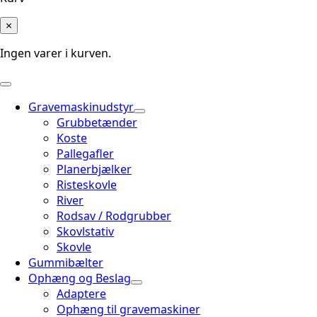
×
Ingen varer i kurven.
Gravemaskinudstyr
Grubbetænder
Koste
Pallegafler
Planerbjælker
Risteskovle
River
Rodsav / Rodgrubber
Skovlstativ
Skovle
Gummibælter
Ophæng og Beslag
Adaptere
Ophæng til gravemaskiner