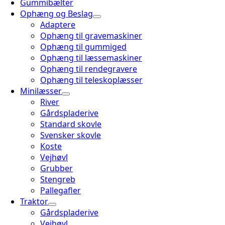
Gummibælter
Ophæng og Beslag
Adaptere
Ophæng til gravemaskiner
Ophæng til gummiged
Ophæng til læssemaskiner
Ophæng til rendegravere
Ophæng til teleskoplæsser
Minilæsser
River
Gårdspladerive
Standard skovle
Svensker skovle
Koste
Vejhøvl
Grubber
Stengreb
Pallegafler
Traktor
Gårdspladerive
Vejhøvl