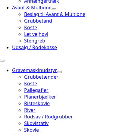
Anhængertræk
Avant & Multione
Beslag til Avant & Multione
Grubbetand
Koste
Let vejhøvl
Stengreb
Udsalg / Rodekasse
Gravemaskinudstyr
Grubbetænder
Koste
Pallegafler
Planerbjælker
Risteskovle
River
Rodsav / Rodgrubber
Skovlstativ
Skovle