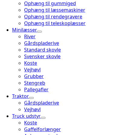
Ophæng til gummiged
Ophæng til læssemaskiner
Ophæng til rendegravere
Ophæng til teleskoplæsser
Minilæsser
River
Gårdspladerive
Standard skovle
Svensker skovle
Koste
Vejhøvl
Grubber
Stengreb
Pallegafler
Traktor
Gårdspladerive
Vejhøvl
Truck udstyr
Koste
Gaffelforlænger