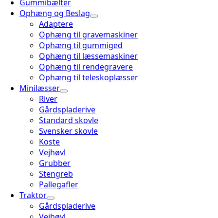
Gummibælter
Ophæng og Beslag
Adaptere
Ophæng til gravemaskiner
Ophæng til gummiged
Ophæng til læssemaskiner
Ophæng til rendegravere
Ophæng til teleskoplæsser
Minilæsser
River
Gårdspladerive
Standard skovle
Svensker skovle
Koste
Vejhøvl
Grubber
Stengreb
Pallegafler
Traktor
Gårdspladerive
Vejhøvl