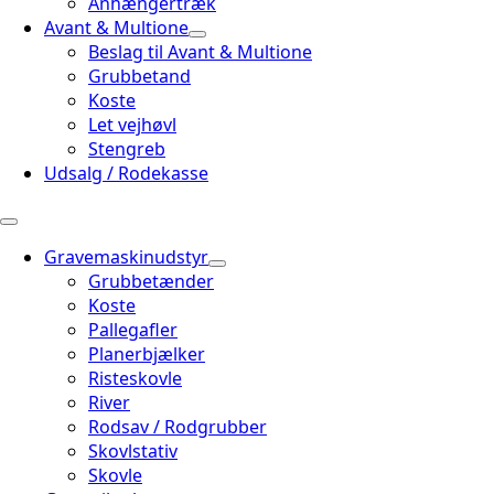
Anhængertræk
Avant & Multione
Beslag til Avant & Multione
Grubbetand
Koste
Let vejhøvl
Stengreb
Udsalg / Rodekasse
Gravemaskinudstyr
Grubbetænder
Koste
Pallegafler
Planerbjælker
Risteskovle
River
Rodsav / Rodgrubber
Skovlstativ
Skovle