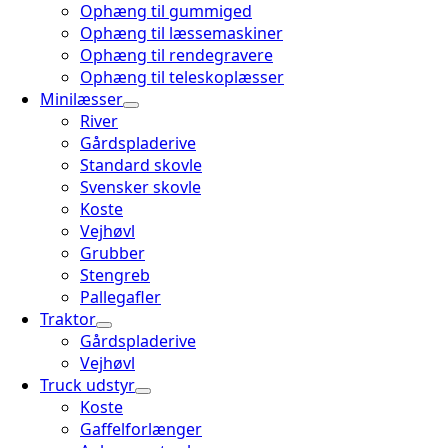
Ophæng til gummiged
Ophæng til læssemaskiner
Ophæng til rendegravere
Ophæng til teleskoplæsser
Minilæsser
River
Gårdspladerive
Standard skovle
Svensker skovle
Koste
Vejhøvl
Grubber
Stengreb
Pallegafler
Traktor
Gårdspladerive
Vejhøvl
Truck udstyr
Koste
Gaffelforlænger