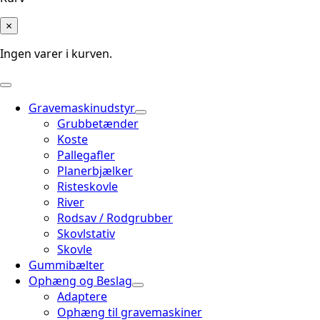
×
Ingen varer i kurven.
Gravemaskinudstyr
Grubbetænder
Koste
Pallegafler
Planerbjælker
Risteskovle
River
Rodsav / Rodgrubber
Skovlstativ
Skovle
Gummibælter
Ophæng og Beslag
Adaptere
Ophæng til gravemaskiner