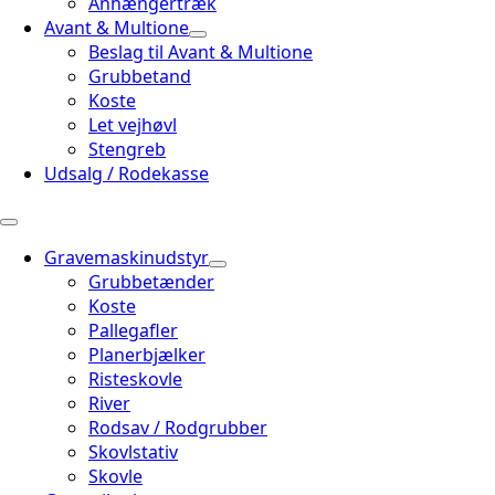
Anhængertræk
Avant & Multione
Beslag til Avant & Multione
Grubbetand
Koste
Let vejhøvl
Stengreb
Udsalg / Rodekasse
Gravemaskinudstyr
Grubbetænder
Koste
Pallegafler
Planerbjælker
Risteskovle
River
Rodsav / Rodgrubber
Skovlstativ
Skovle