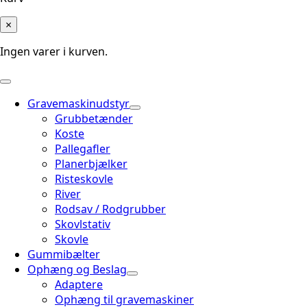
×
Ingen varer i kurven.
Gravemaskinudstyr
Grubbetænder
Koste
Pallegafler
Planerbjælker
Risteskovle
River
Rodsav / Rodgrubber
Skovlstativ
Skovle
Gummibælter
Ophæng og Beslag
Adaptere
Ophæng til gravemaskiner