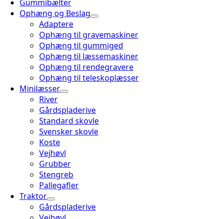
Gummibælter
Ophæng og Beslag
Adaptere
Ophæng til gravemaskiner
Ophæng til gummiged
Ophæng til læssemaskiner
Ophæng til rendegravere
Ophæng til teleskoplæsser
Minilæsser
River
Gårdspladerive
Standard skovle
Svensker skovle
Koste
Vejhøvl
Grubber
Stengreb
Pallegafler
Traktor
Gårdspladerive
Vejhøvl