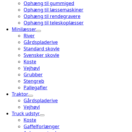
Ophæng til gummiged
Ophæng til læssemaskiner
Ophæng til rendegravere
Ophæng til teleskoplæsser
Minilæsser
River
Gårdspladerive
Standard skovle
Svensker skovle
Koste
Vejhøvl
Grubber
Stengreb
Pallegafler
Traktor
Gårdspladerive
Vejhøvl
Truck udstyr
Koste
Gaffelforlænger