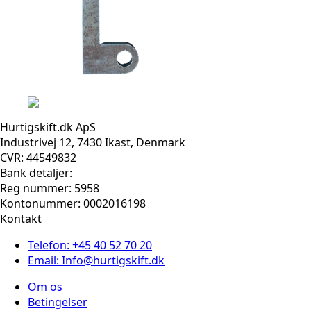
Hurtigskift.dk ApS
Industrivej 12, 7430 Ikast, Denmark
CVR: 44549832
Bank detaljer:
Reg nummer: 5958
Kontonummer: 0002016198
Kontakt
Telefon: +45 40 52 70 20
Email: Info@hurtigskift.dk
Om os
Betingelser