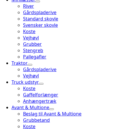
River
Gårdspladerive
Standard skovle
Svensker skovle
Koste
Vejhøvl
Grubber
Stengreb
Pallegafler
Traktor
Gårdspladerive
Vejhøvl
Truck udstyr
Koste
Gaffelforlænger
Anhængertræk
Avant & Multione
Beslag til Avant & Multione
Grubbetand
Koste