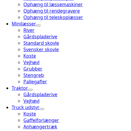
Ophæng til læssemaskiner
Ophæng til rendegravere
Ophæng til teleskoplæsser
Minilæsser
River
Gårdspladerive
Standard skovle
Svensker skovle
Koste
Vejhøvl
Grubber
Stengreb
Pallegafler
Traktor
Gårdspladerive
Vejhøvl
Truck udstyr
Koste
Gaffelforlænger
Anhængertræk