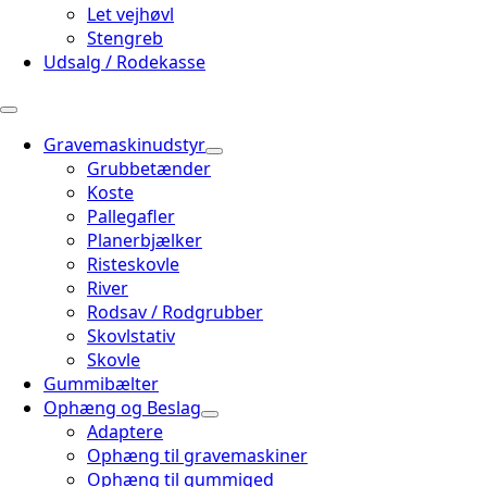
Let vejhøvl
Stengreb
Udsalg / Rodekasse
Gravemaskinudstyr
Grubbetænder
Koste
Pallegafler
Planerbjælker
Risteskovle
River
Rodsav / Rodgrubber
Skovlstativ
Skovle
Gummibælter
Ophæng og Beslag
Adaptere
Ophæng til gravemaskiner
Ophæng til gummiged