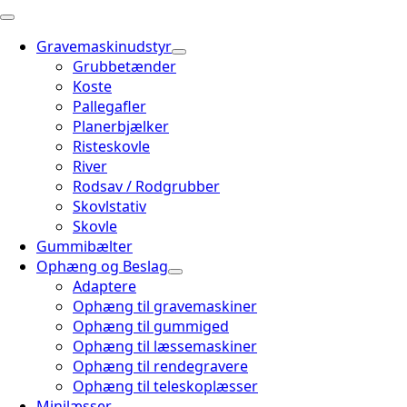
Gravemaskinudstyr
Grubbetænder
Koste
Pallegafler
Planerbjælker
Risteskovle
River
Rodsav / Rodgrubber
Skovlstativ
Skovle
Gummibælter
Ophæng og Beslag
Adaptere
Ophæng til gravemaskiner
Ophæng til gummiged
Ophæng til læssemaskiner
Ophæng til rendegravere
Ophæng til teleskoplæsser
Minilæsser