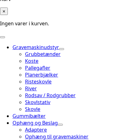
×
Ingen varer i kurven.
Gravemaskinudstyr
Grubbetænder
Koste
Pallegafler
Planerbjælker
Risteskovle
River
Rodsav / Rodgrubber
Skovlstativ
Skovle
Gummibælter
Ophæng og Beslag
Adaptere
Ophæng til gravemaskiner