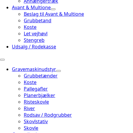
Anhængertræk
Avant & Multione
Beslag til Avant & Multione
Grubbetand
Koste
Let vejhøvl
Stengreb
Udsalg / Rodekasse
Gravemaskinudstyr
Grubbetænder
Koste
Pallegafler
Planerbjælker
Risteskovle
River
Rodsav / Rodgrubber
Skovlstativ
Skovle