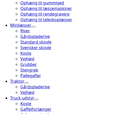
Ophæng til gummiged
Ophæng til læssemaskiner
Ophæng til rendegravere
Ophæng til teleskoplæsser
Minilæsser
River
Gårdspladerive
Standard skovle
Svensker skovle
Koste
Vejhøvl
Grubber
Stengreb
Pallegafler
Traktor
Gårdspladerive
Vejhøvl
Truck udstyr
Koste
Gaffelforlænger