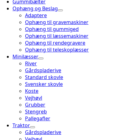
Gummibælter
Ophæng og Beslag
Adaptere
Ophæng til gravemaskiner
Ophæng til gummiged
Ophæng til læssemaskiner
Ophæng til rendegravere
Ophæng til teleskoplæsser
Minilæsser
River
Gårdspladerive
Standard skovle
Svensker skovle
Koste
Vejhøvl
Grubber
Stengreb
Pallegafler
Traktor
Gårdspladerive
Vejhøvl