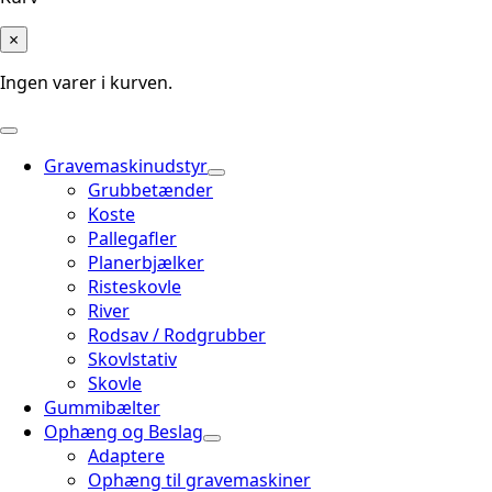
×
Ingen varer i kurven.
Gravemaskinudstyr
Grubbetænder
Koste
Pallegafler
Planerbjælker
Risteskovle
River
Rodsav / Rodgrubber
Skovlstativ
Skovle
Gummibælter
Ophæng og Beslag
Adaptere
Ophæng til gravemaskiner