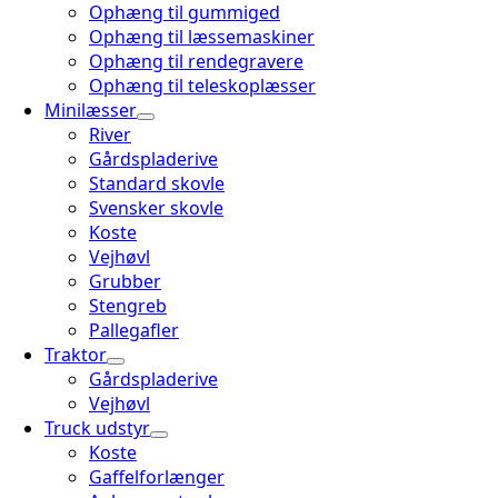
Ophæng til gummiged
Ophæng til læssemaskiner
Ophæng til rendegravere
Ophæng til teleskoplæsser
Minilæsser
River
Gårdspladerive
Standard skovle
Svensker skovle
Koste
Vejhøvl
Grubber
Stengreb
Pallegafler
Traktor
Gårdspladerive
Vejhøvl
Truck udstyr
Koste
Gaffelforlænger