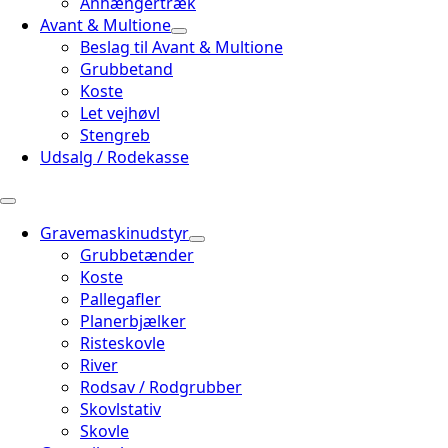
Anhængertræk
Avant & Multione
Beslag til Avant & Multione
Grubbetand
Koste
Let vejhøvl
Stengreb
Udsalg / Rodekasse
Gravemaskinudstyr
Grubbetænder
Koste
Pallegafler
Planerbjælker
Risteskovle
River
Rodsav / Rodgrubber
Skovlstativ
Skovle