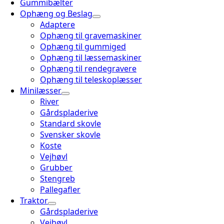
Gummibælter
Ophæng og Beslag
Adaptere
Ophæng til gravemaskiner
Ophæng til gummiged
Ophæng til læssemaskiner
Ophæng til rendegravere
Ophæng til teleskoplæsser
Minilæsser
River
Gårdspladerive
Standard skovle
Svensker skovle
Koste
Vejhøvl
Grubber
Stengreb
Pallegafler
Traktor
Gårdspladerive
Vejhøvl