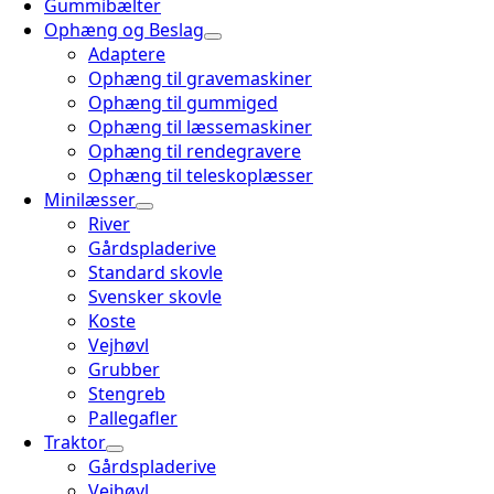
Gummibælter
Ophæng og Beslag
Adaptere
Ophæng til gravemaskiner
Ophæng til gummiged
Ophæng til læssemaskiner
Ophæng til rendegravere
Ophæng til teleskoplæsser
Minilæsser
River
Gårdspladerive
Standard skovle
Svensker skovle
Koste
Vejhøvl
Grubber
Stengreb
Pallegafler
Traktor
Gårdspladerive
Vejhøvl