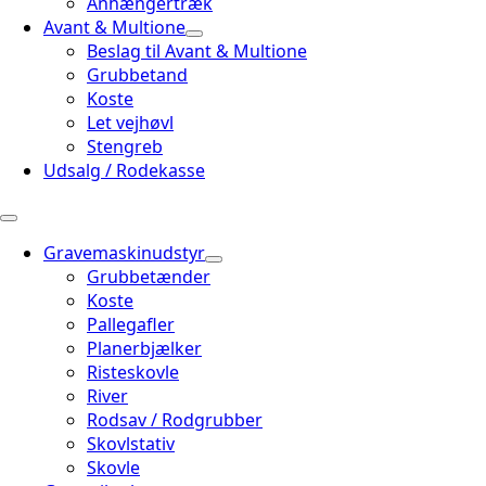
Anhængertræk
Avant & Multione
Beslag til Avant & Multione
Grubbetand
Koste
Let vejhøvl
Stengreb
Udsalg / Rodekasse
Gravemaskinudstyr
Grubbetænder
Koste
Pallegafler
Planerbjælker
Risteskovle
River
Rodsav / Rodgrubber
Skovlstativ
Skovle