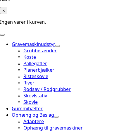
×
Ingen varer i kurven.
Gravemaskinudstyr
Grubbetænder
Koste
Pallegafler
Planerbjælker
Risteskovle
River
Rodsav / Rodgrubber
Skovlstativ
Skovle
Gummibælter
Ophæng og Beslag
Adaptere
Ophæng til gravemaskiner