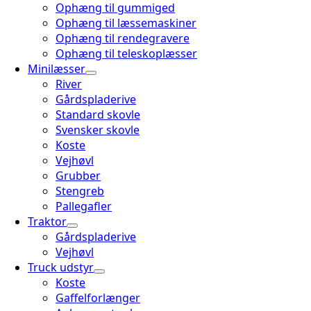
Ophæng til gummiged
Ophæng til læssemaskiner
Ophæng til rendegravere
Ophæng til teleskoplæsser
Minilæsser
River
Gårdspladerive
Standard skovle
Svensker skovle
Koste
Vejhøvl
Grubber
Stengreb
Pallegafler
Traktor
Gårdspladerive
Vejhøvl
Truck udstyr
Koste
Gaffelforlænger