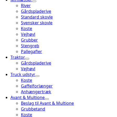
River
Gårdspladerive
Standard skovle
Svensker skovle
Koste
Vejhøvl
Grubber
Stengreb
Pallegafler
Traktor
Gårdspladerive
Vejhøvl
Truck udstyr
Koste
Gaffelforlænger
Anhængertræk
Avant & Multione
Beslag til Avant & Multione
Grubbetand
Koste