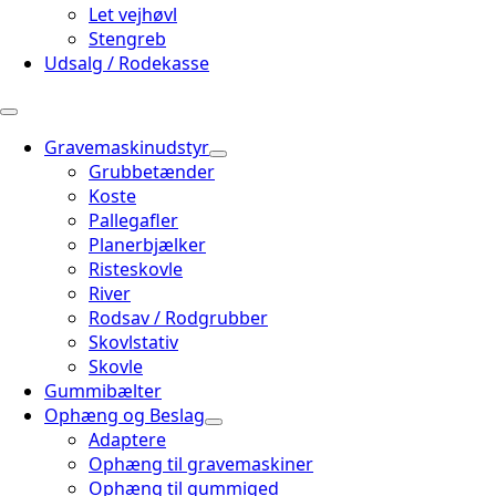
Let vejhøvl
Stengreb
Udsalg / Rodekasse
Gravemaskinudstyr
Grubbetænder
Koste
Pallegafler
Planerbjælker
Risteskovle
River
Rodsav / Rodgrubber
Skovlstativ
Skovle
Gummibælter
Ophæng og Beslag
Adaptere
Ophæng til gravemaskiner
Ophæng til gummiged