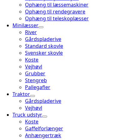
Ophæng til læssemaskiner
Ophæng til rendegravere
Ophæng til teleskoplæsser
Minilæsser
River
Gårdspladerive
Standard skovle
Svensker skovle
Koste
Vejhøvl
Grubber
Stengreb
Pallegafler
Traktor
Gårdspladerive
Vejhøvl
Truck udstyr
Koste
Gaffelforlænger
Anhængertræk