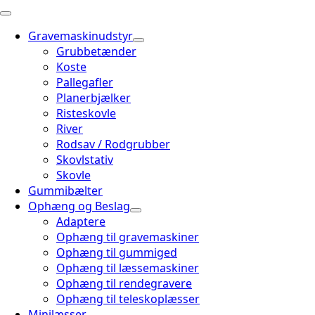
Gravemaskinudstyr
Grubbetænder
Koste
Pallegafler
Planerbjælker
Risteskovle
River
Rodsav / Rodgrubber
Skovlstativ
Skovle
Gummibælter
Ophæng og Beslag
Adaptere
Ophæng til gravemaskiner
Ophæng til gummiged
Ophæng til læssemaskiner
Ophæng til rendegravere
Ophæng til teleskoplæsser
Minilæsser