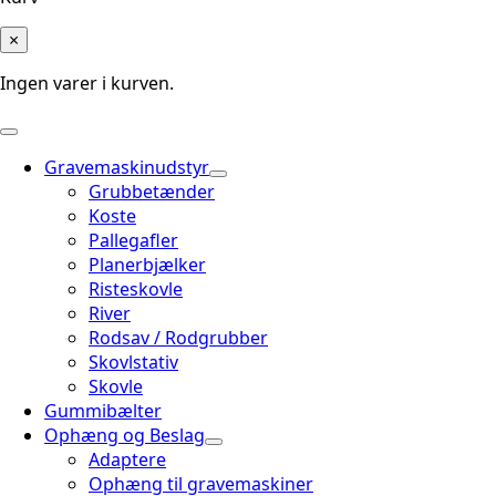
×
Ingen varer i kurven.
Gravemaskinudstyr
Grubbetænder
Koste
Pallegafler
Planerbjælker
Risteskovle
River
Rodsav / Rodgrubber
Skovlstativ
Skovle
Gummibælter
Ophæng og Beslag
Adaptere
Ophæng til gravemaskiner