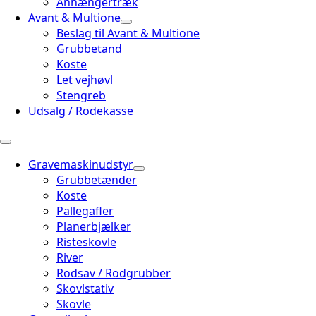
Anhængertræk
Avant & Multione
Beslag til Avant & Multione
Grubbetand
Koste
Let vejhøvl
Stengreb
Udsalg / Rodekasse
Gravemaskinudstyr
Grubbetænder
Koste
Pallegafler
Planerbjælker
Risteskovle
River
Rodsav / Rodgrubber
Skovlstativ
Skovle