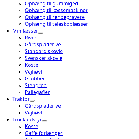
Ophæng til gummiged
Ophæng til læssemaskiner
Ophæng til rendegravere
Ophæng til teleskoplæsser
Minilæsser
River
Gårdspladerive
Standard skovle
Svensker skovle
Koste
Vejhøvl
Grubber
Stengreb
Pallegafler
Traktor
Gårdspladerive
Vejhøvl
Truck udstyr
Koste
Gaffelforlænger