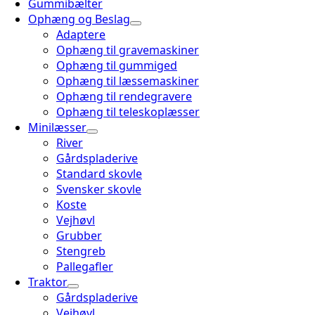
Gummibælter
Ophæng og Beslag
Adaptere
Ophæng til gravemaskiner
Ophæng til gummiged
Ophæng til læssemaskiner
Ophæng til rendegravere
Ophæng til teleskoplæsser
Minilæsser
River
Gårdspladerive
Standard skovle
Svensker skovle
Koste
Vejhøvl
Grubber
Stengreb
Pallegafler
Traktor
Gårdspladerive
Vejhøvl