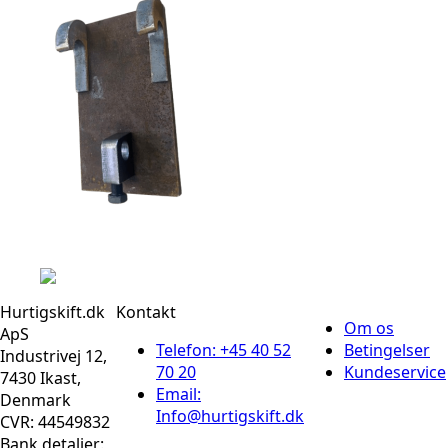
Hurtigskift.dk
Kontakt
Om os
ApS
Telefon: +45 40 52
Betingelser
Industrivej 12,
70 20
Kundeservice
7430 Ikast,
Email:
Denmark
Info@hurtigskift.dk
CVR: 44549832
Bank detaljer: