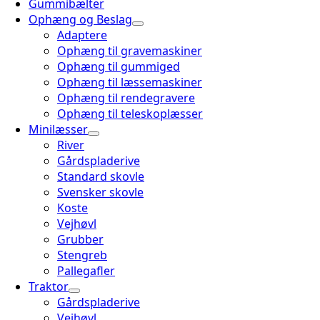
Gummibælter
Ophæng og Beslag
Adaptere
Ophæng til gravemaskiner
Ophæng til gummiged
Ophæng til læssemaskiner
Ophæng til rendegravere
Ophæng til teleskoplæsser
Minilæsser
River
Gårdspladerive
Standard skovle
Svensker skovle
Koste
Vejhøvl
Grubber
Stengreb
Pallegafler
Traktor
Gårdspladerive
Vejhøvl