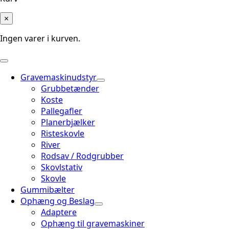
×
Ingen varer i kurven.
Gravemaskinudstyr
Grubbetænder
Koste
Pallegafler
Planerbjælker
Risteskovle
River
Rodsav / Rodgrubber
Skovlstativ
Skovle
Gummibælter
Ophæng og Beslag
Adaptere
Ophæng til gravemaskiner