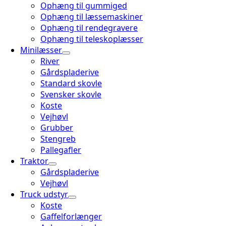
Ophæng til gummiged
Ophæng til læssemaskiner
Ophæng til rendegravere
Ophæng til teleskoplæsser
Minilæsser
River
Gårdspladerive
Standard skovle
Svensker skovle
Koste
Vejhøvl
Grubber
Stengreb
Pallegafler
Traktor
Gårdspladerive
Vejhøvl
Truck udstyr
Koste
Gaffelforlænger