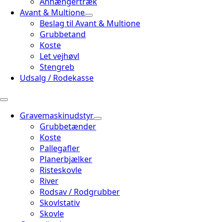
Anhængertræk
Avant & Multione
Beslag til Avant & Multione
Grubbetand
Koste
Let vejhøvl
Stengreb
Udsalg / Rodekasse
Gravemaskinudstyr
Grubbetænder
Koste
Pallegafler
Planerbjælker
Risteskovle
River
Rodsav / Rodgrubber
Skovlstativ
Skovle