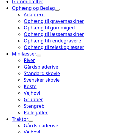
Gummibælter
Ophæng og Beslag
Adaptere
Ophæng til gravemaskiner
Ophæng til gummiged
Ophæng til læssemaskiner
Ophæng til rendegravere
Ophæng til teleskoplæsser
Minilæsser
River
Gårdspladerive
Standard skovle
Svensker skovle
Koste
Vejhøvl
Grubber
Stengreb
Pallegafler
Traktor
Gårdspladerive
Vejhøvl