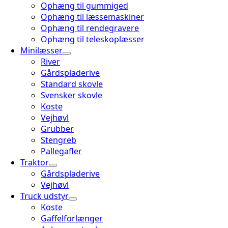
Ophæng til gummiged
Ophæng til læssemaskiner
Ophæng til rendegravere
Ophæng til teleskoplæsser
Minilæsser
River
Gårdspladerive
Standard skovle
Svensker skovle
Koste
Vejhøvl
Grubber
Stengreb
Pallegafler
Traktor
Gårdspladerive
Vejhøvl
Truck udstyr
Koste
Gaffelforlænger