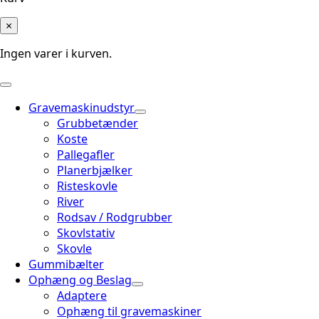
×
Ingen varer i kurven.
Gravemaskinudstyr
Grubbetænder
Koste
Pallegafler
Planerbjælker
Risteskovle
River
Rodsav / Rodgrubber
Skovlstativ
Skovle
Gummibælter
Ophæng og Beslag
Adaptere
Ophæng til gravemaskiner