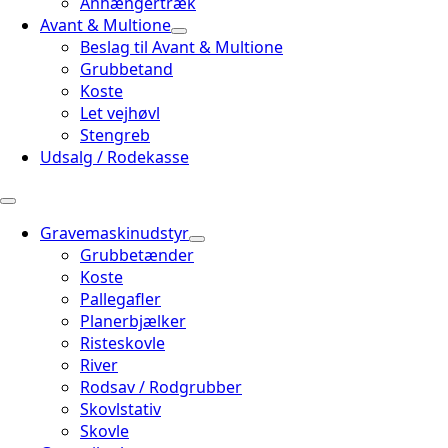
Anhængertræk
Avant & Multione
Beslag til Avant & Multione
Grubbetand
Koste
Let vejhøvl
Stengreb
Udsalg / Rodekasse
Gravemaskinudstyr
Grubbetænder
Koste
Pallegafler
Planerbjælker
Risteskovle
River
Rodsav / Rodgrubber
Skovlstativ
Skovle