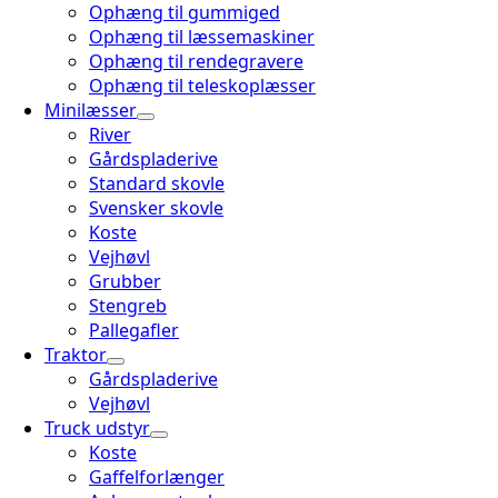
Ophæng til gummiged
Ophæng til læssemaskiner
Ophæng til rendegravere
Ophæng til teleskoplæsser
Minilæsser
River
Gårdspladerive
Standard skovle
Svensker skovle
Koste
Vejhøvl
Grubber
Stengreb
Pallegafler
Traktor
Gårdspladerive
Vejhøvl
Truck udstyr
Koste
Gaffelforlænger