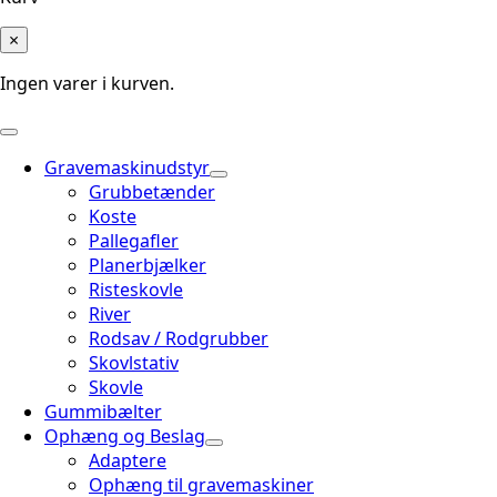
×
Ingen varer i kurven.
Gravemaskinudstyr
Grubbetænder
Koste
Pallegafler
Planerbjælker
Risteskovle
River
Rodsav / Rodgrubber
Skovlstativ
Skovle
Gummibælter
Ophæng og Beslag
Adaptere
Ophæng til gravemaskiner