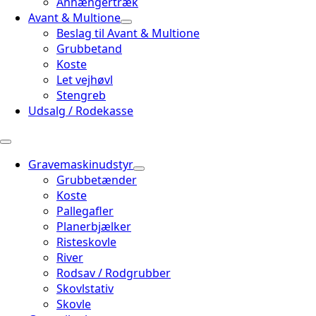
Anhængertræk
Avant & Multione
Beslag til Avant & Multione
Grubbetand
Koste
Let vejhøvl
Stengreb
Udsalg / Rodekasse
Gravemaskinudstyr
Grubbetænder
Koste
Pallegafler
Planerbjælker
Risteskovle
River
Rodsav / Rodgrubber
Skovlstativ
Skovle