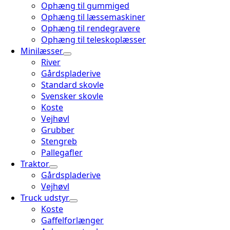
Ophæng til gummiged
Ophæng til læssemaskiner
Ophæng til rendegravere
Ophæng til teleskoplæsser
Minilæsser
River
Gårdspladerive
Standard skovle
Svensker skovle
Koste
Vejhøvl
Grubber
Stengreb
Pallegafler
Traktor
Gårdspladerive
Vejhøvl
Truck udstyr
Koste
Gaffelforlænger