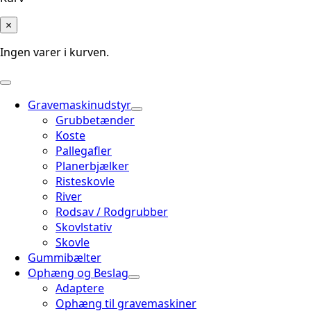
×
Ingen varer i kurven.
Gravemaskinudstyr
Grubbetænder
Koste
Pallegafler
Planerbjælker
Risteskovle
River
Rodsav / Rodgrubber
Skovlstativ
Skovle
Gummibælter
Ophæng og Beslag
Adaptere
Ophæng til gravemaskiner