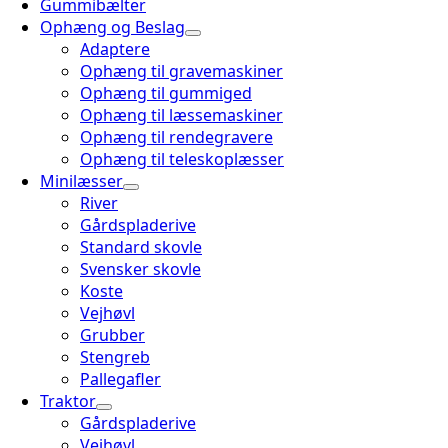
Gummibælter
Ophæng og Beslag
Adaptere
Ophæng til gravemaskiner
Ophæng til gummiged
Ophæng til læssemaskiner
Ophæng til rendegravere
Ophæng til teleskoplæsser
Minilæsser
River
Gårdspladerive
Standard skovle
Svensker skovle
Koste
Vejhøvl
Grubber
Stengreb
Pallegafler
Traktor
Gårdspladerive
Vejhøvl