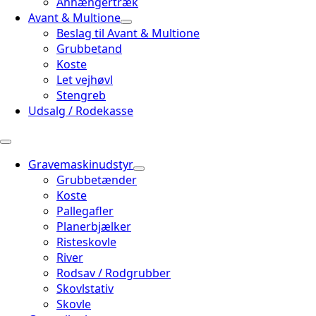
Anhængertræk
Avant & Multione
Beslag til Avant & Multione
Grubbetand
Koste
Let vejhøvl
Stengreb
Udsalg / Rodekasse
Gravemaskinudstyr
Grubbetænder
Koste
Pallegafler
Planerbjælker
Risteskovle
River
Rodsav / Rodgrubber
Skovlstativ
Skovle